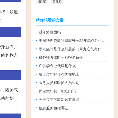
都是
黄庭坚
选择一双透
猜你想看的文章
鞋。
过年烤白面吗
美国抵押贷款利率攀升至22年高点7.41% 进一步遏制购房需求
择穿新衣。
睾丸疝气是什么引起的（睾丸疝气有什么症状）
人的购物方
税务师考试时间和报名条件
广告学专业代码是什么
瑞士过年把什么扔在地上
医务人员和医护人员区别
鞋，既帅气
保定大年初一能吃肉吗
风格的协
关于过年的歌新歌有哪些
信息服务包括哪些