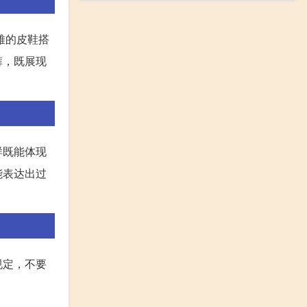
雅的皮鞋搭
裤，既展现
样既能体现
能表达出过
规定，不要