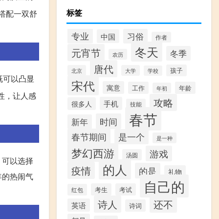
标签
搭配一双舒
专业
习俗
中国
作者
冬天
元宵节
冬季
农历
唐代
孩子
北京
大学
学校
既可以凸显
宋代
寓意
工作
年龄
年初
性，让人感
攻略
手机
很多人
技能
春节
时间
新年
春节期间
是一个
是一种
梦幻西游
游戏
汤圆
，可以选择
的人
疫情
的是
礼物
年的热闹气
自己的
考生
考试
红包
诗人
还不
英语
诗词