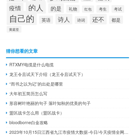
的人
疫情
的是
礼物
考生
考试
红包
自己的
诗人
还不
英语
都是
诗词
黄庭坚
猜你想看的文章
RTXMY电缆是什么电缆
龙王令且试天下介绍（龙王令且试天下）
“而书之以为记”的出处是哪里
大年初五简历怎么写
形容树叶艳丽的句子 落叶知秋的优美的句子
盟区战卡怎么用（盟区战卡）
bloodborne白金攻略
2023年10月15日江西省九江市疫情大数据-今日/今天疫情全网搜索最新实时消息动态情况通知播报