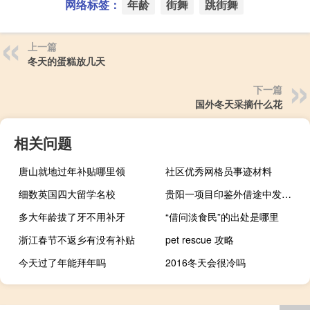
网络标签：
年龄
街舞
跳街舞
上一篇
冬天的蛋糕放几天
下一篇
国外冬天采摘什么花
相关问题
唐山就地过年补贴哪里领
社区优秀网格员事迹材料
细数英国四大留学名校
贵阳一项目印鉴外借途中发生“抢夺”事件？知情人士：属实 中信信托或将就此发布声明
多大年龄拔了牙不用补牙
“借问淡食民”的出处是哪里
浙江春节不返乡有没有补贴
pet rescue 攻略
今天过了年能拜年吗
2016冬天会很冷吗