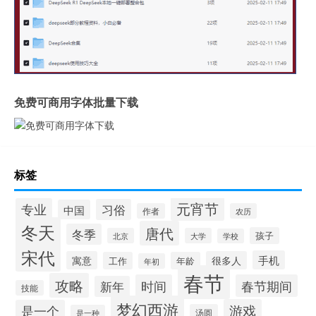
免费可商用字体批量下载
标签
元宵节
专业
习俗
中国
作者
农历
冬天
唐代
冬季
孩子
北京
大学
学校
宋代
手机
寓意
很多人
工作
年龄
年初
春节
攻略
时间
春节期间
新年
技能
梦幻西游
游戏
是一个
汤圆
是一种