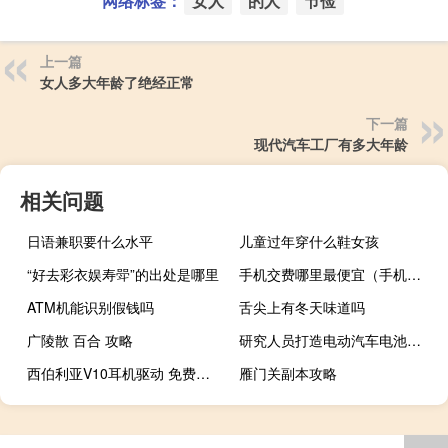
网络标签：
女人
的人
节俭
上一篇
女人多大年龄了绝经正常
下一篇
现代汽车工厂有多大年龄
相关问题
日语兼职要什么水平
儿童过年穿什么鞋女孩
“好去彩衣娱寿斝”的出处是哪里
手机交费哪里最便宜（手机交费）
ATM机能识别假钱吗
舌尖上有冬天味道吗
广陵散 百合 攻略
研究人员打造电动汽车电池拆解回收机器人
西伯利亚V10耳机驱动 免费版（西伯利亚V10耳机驱动 免费版功能简介）
雁门关副本攻略