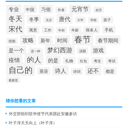
元宵节
专业
习俗
中国
作者
农历
冬天
唐代
冬季
孩子
北京
大学
学校
宋代
手机
寓意
很多人
工作
年龄
年初
春节
攻略
时间
春节期间
新年
技能
梦幻西游
游戏
是一个
汤圆
是一种
的人
疫情
的是
礼物
考生
考试
红包
自己的
诗人
还不
英语
都是
诗词
黄庭坚
猜你想看的文章
外交部组织驻华使节代表团赴安徽参访
叶子淳天天向上（叶子淳）