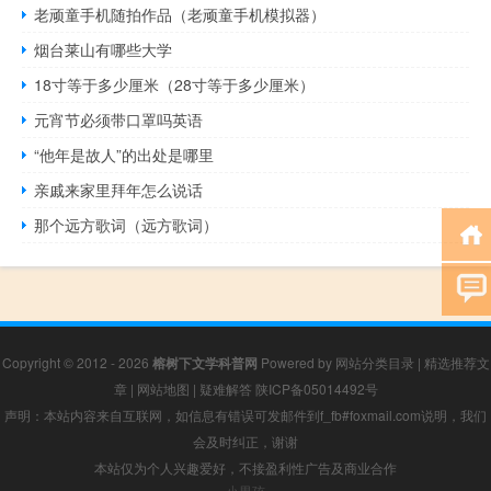
老顽童手机随拍作品（老顽童手机模拟器）
烟台莱山有哪些大学
18寸等于多少厘米（28寸等于多少厘米）
元宵节必须带口罩吗英语
“他年是故人”的出处是哪里
亲戚来家里拜年怎么说话
那个远方歌词（远方歌词）
Copyright © 2012 - 2026
榕树下文学科普网
Powered by
网站分类目录
|
精选推荐文
章
|
网站地图
|
疑难解答
陕ICP备05014492号
声明：本站内容来自互联网，如信息有错误可发邮件到f_fb#foxmail.com说明，我们
会及时纠正，谢谢
本站仅为个人兴趣爱好，不接盈利性广告及商业合作
小男孩