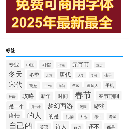
标签
元宵节
专业
习俗
中国
作者
农历
冬天
唐代
冬季
孩子
北京
大学
学校
宋代
手机
寓意
很多人
工作
年龄
年初
春节
攻略
时间
春节期间
新年
技能
梦幻西游
游戏
是一个
汤圆
是一种
的人
疫情
的是
礼物
考生
考试
红包
自己的
诗人
还不
英语
都是
诗词