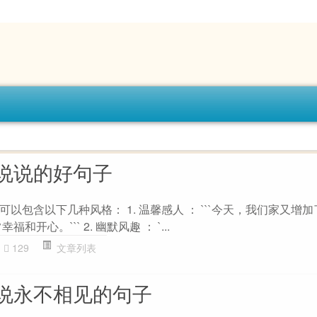
说说的好句子
以包含以下几种风格： 1. 温馨感人 ： ```今天，我们家又增
开心。``` 2. 幽默风趣 ： `...
129
文章列表
说永不相见的句子