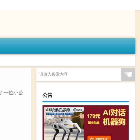
☚
加了一位小公
公告