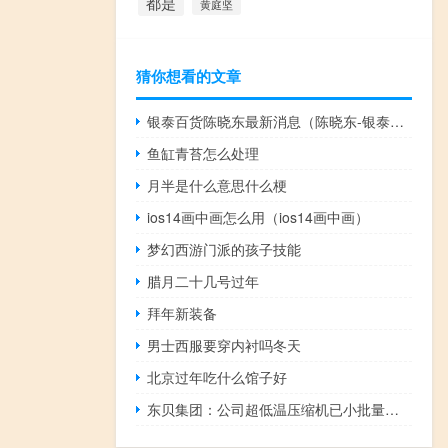
都是
黄庭坚
猜你想看的文章
银泰百货陈晓东最新消息（陈晓东-银泰商业集团有限公司CEO介绍）
鱼缸青苔怎么处理
月半是什么意思什么梗
ios14画中画怎么用（ios14画中画）
梦幻西游门派的孩子技能
腊月二十几号过年
拜年新装备
男士西服要穿内衬吗冬天
北京过年吃什么馆子好
东贝集团：公司超低温压缩机已小批量向美的集团等公司供货