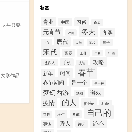
标签
专业
习俗
中国
作者
1.人生只要
冬天
元宵节
冬季
农历
唐代
孩子
北京
大学
学校
宋代
寓意
工作
年龄
年初
攻略
手机
很多人
技能
春节
时间
新年
。文学作品
春节期间
是一个
是一种
梦幻西游
游戏
汤圆
的人
疫情
的是
礼物
自己的
考生
考试
红包
诗人
还不
英语
诗词