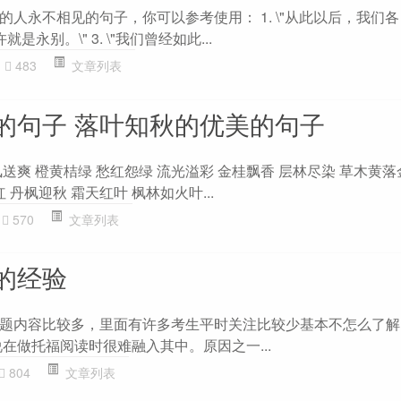
人永不相见的句子，你可以参考使用： 1. \"从此以后，我们
许就是永别。\" 3. \"我们曾经如此...
483
文章列表
的句子 落叶知秋的优美的句子
送爽 橙黄桔绿 愁红怨绿 流光溢彩 金桂飘香 层林尽染 草木黄落
 丹枫迎秋 霜天红叶 枫林如火叶...
570
文章列表
的经验
题内容比较多，里面有许多考生平时关注比较少基本不怎么了解
在做托福阅读时很难融入其中。原因之一...
804
文章列表