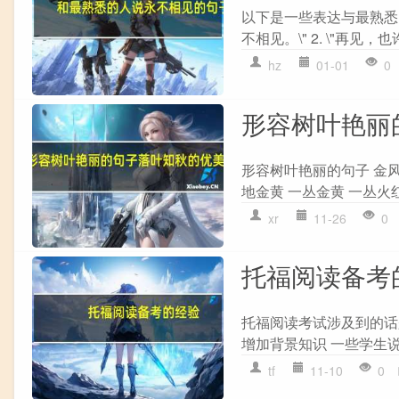
以下是一些表达与最熟悉的
不相见。\" 2. \"再见，也
hz
01-01
0
形容树叶艳丽
形容树叶艳丽的句子 金风
地金黄 一丛金黄 一丛火红
xr
11-26
0
托福阅读备考
托福阅读考试涉及到的话
增加背景知识 一些学生说
tf
11-10
0