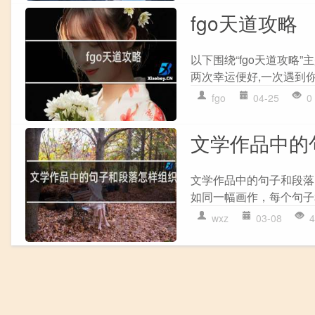
fgo天道攻略
以下围绕“fgo天道攻略
两次幸运便好,一次遇到你
fgo
04-25
0
文学作品中的
文学作品中的句子和段落
如同一幅画作，每个句子
wxz
03-08
4