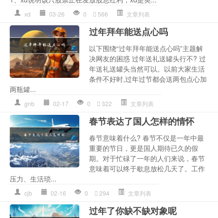
xd
03-26
0
566
文章列表
过年拜年能送点心吗
以下围绕“过年拜年能送点心吗”主题解
决网友的困惑 过年送礼送罐头行不? 过
年送礼送罐头当然可以。以前大家生活
条件不好时,过年过节都会送两包点心加
两瓶罐...
gnb
02-17
0
322
文章列表
春节表达了国人怎样的情怀
春节意味着什么? 春节不仅是一年中最
重要的节日，更是国人期待已久的假
期。对于忙碌了一年的人们来说，春节
意味着可以终于歇息放松几天了。工作
压力、生活琐...
cjb
02-16
0
294
文章列表
过年了你缺不缺对象呢