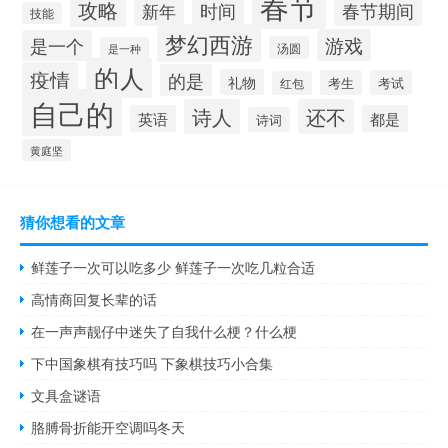
春节
攻略
时间
春节期间
新年
技能
梦幻西游
游戏
是一个
汤圆
是一种
的人
疫情
的是
礼物
考生
考试
红包
自己的
诗人
还不
英语
都是
诗词
黄庭坚
猜你想看的文章
鲜莲子一次可以吃多少 鲜莲子一次吃几粒合适
高情商回复长辈的话
在一声声靓仔中迷失了自我什么梗？什么梗
下中国象棋有技巧吗 下象棋技巧小合集
文具盒谜语
胳膊骨折能开空调吗冬天