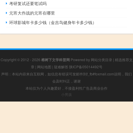
考研复试还要笔试吗
元宵大作战的元宵在哪里
环球影城年卡多少钱（金吉鸟健身年卡多少钱）
Copyright © 2012 - 2026
榕树下文学科普网
Powered by
网站分类目录
|
精选推荐文
章
|
网站地图
|
疑难解答
陕ICP备05014492号
声明：本站内容来自互联网，如信息有错误可发邮件到f_fb#foxmail.com说明，我们
会及时纠正，谢谢
本站仅为个人兴趣爱好，不接盈利性广告及商业合作
小男孩