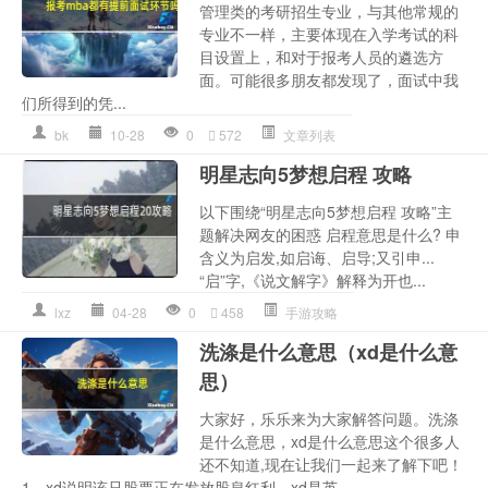
管理类的考研招生专业，与其他常规的
专业不一样，主要体现在入学考试的科
目设置上，和对于报考人员的遴选方
面。可能很多朋友都发现了，面试中我
们所得到的凭...
bk
10-28
0
572
文章列表
明星志向5梦想启程 攻略
以下围绕“明星志向5梦想启程 攻略”主
题解决网友的困惑 启程意思是什么? 申
含义为启发,如启诲、启导;又引申...
“启”字,《说文解字》解释为开也...
lxz
04-28
0
458
手游攻略
洗涤是什么意思（xd是什么意
思）
大家好，乐乐来为大家解答问题。洗涤
是什么意思，xd是什么意思这个很多人
还不知道,现在让我们一起来了解下吧！
1、xd说明该只股票正在发放股息红利，xd是英...