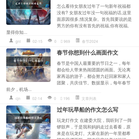
怎么看待女朋友过年了一句新年祝福都
没有? 女朋友过年没一句祝福的话,这里
面原因很多,情况复杂。首先我要说的是
男方的你有没有首先的祝福,你有祝福,
显得你知...
gnl
02-15
0
969
春节2024
春节你想到什么画面作文
春节是中国人最重要的节日之一，每年
都会给人带来热闹团圆的画面。无论离
家再远的游子，都会努力赶回家和家人
团聚，共庆佳节。数据显示，每年春节
前夕，机场...
cjn
02-14
0
196
文章列表
过年玩旱船的作文怎么写
玩龙灯作文 在建委大院，我听到了一阵
锣鼓声，于是我和妈妈走过去看看，原
来是在玩龙灯。大家在新的一年里都希