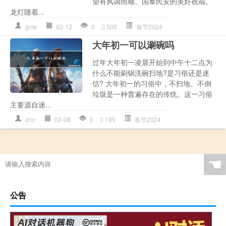
望有风调雨顺、国泰民安的美好祝福。
龙灯随着...
gnw
02-12
0
505
春节2024
大年初一可以涮碗吗
过年大年初一凌晨开始到中午十二点为
什么不能刷锅洗碗扫地?是习俗还是迷
信? 大年初一的习俗中，不扫地、不倒
垃圾是一种普遍存在的传统。这一习俗
主要源自迷...
dnc
02-08
0
199
春节2024
☚
公告