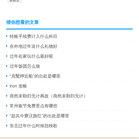
猜你想看的文章
转账手续费计入什么科目
在外地过年送什么礼物好
过年在家玩什么最好呢
过年饭团怎么做
“凫鹥狎近船”的出处是哪里
iron 攻略
燕然未勒归无计典故（燕然未勒归无计）
常州春节免费景点有哪些
“赵兵今窘汉旗红”的出处是哪里
东北过年什么时候扭秧歌