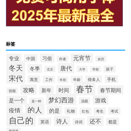
标签
元宵节
专业
习俗
中国
作者
农历
冬天
唐代
冬季
孩子
北京
大学
学校
宋代
手机
寓意
很多人
工作
年龄
年初
春节
攻略
时间
春节期间
新年
技能
梦幻西游
游戏
是一个
汤圆
是一种
的人
疫情
的是
礼物
考生
考试
红包
自己的
诗人
还不
英语
都是
诗词
黄庭坚