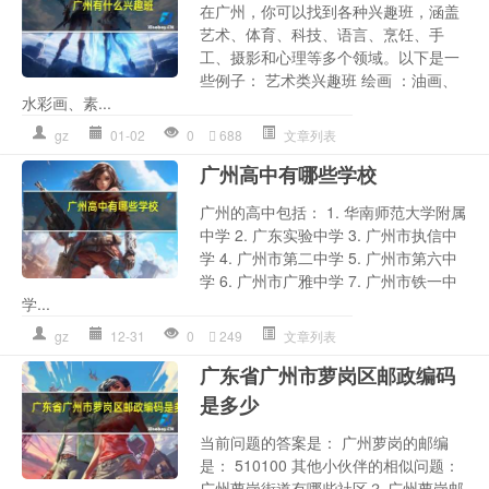
在广州，你可以找到各种兴趣班，涵盖
艺术、体育、科技、语言、烹饪、手
工、摄影和心理等多个领域。以下是一
些例子： 艺术类兴趣班 绘画 ：油画、
水彩画、素...
gz
01-02
0
688
文章列表
广州高中有哪些学校
广州的高中包括： 1. 华南师范大学附属
中学 2. 广东实验中学 3. 广州市执信中
学 4. 广州市第二中学 5. 广州市第六中
学 6. 广州市广雅中学 7. 广州市铁一中
学...
gz
12-31
0
249
文章列表
广东省广州市萝岗区邮政编码
是多少
当前问题的答案是： 广州萝岗的邮编
是： 510100 其他小伙伴的相似问题：
广州萝岗街道有哪些社区？ 广州萝岗邮