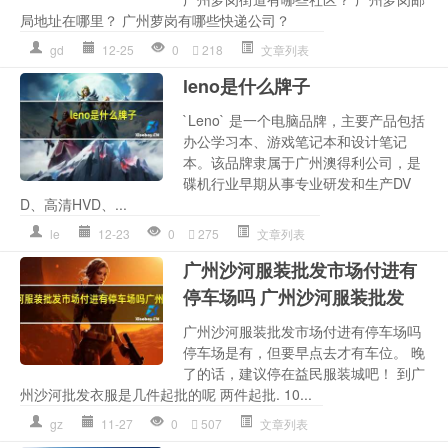
局地址在哪里？ 广州萝岗有哪些快递公司？
gd
12-25
0
218
文章列表
leno是什么牌子
`Leno` 是一个电脑品牌，主要产品包括
办公学习本、游戏笔记本和设计笔记
本。该品牌隶属于广州澳得利公司，是
碟机行业早期从事专业研发和生产DV
D、高清HVD、...
le
12-23
0
275
文章列表
广州沙河服装批发市场付进有
停车场吗 广州沙河服装批发
广州沙河服装批发市场付进有停车场吗
停车场是有，但要早点去才有车位。 晚
了的话，建议停在益民服装城吧！ 到广
州沙河批发衣服是几件起批的呢 两件起批. 10...
gz
11-27
0
507
文章列表