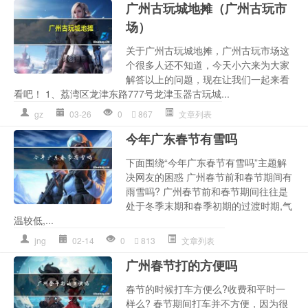
广州古玩城地摊（广州古玩市
场）
关于广州古玩城地摊，广州古玩市场这
个很多人还不知道，今天小六来为大家
解答以上的问题，现在让我们一起来看
看吧！ 1、荔湾区龙津东路777号龙津玉器古玩城...
gz
03-26
0
867
文章列表
今年广东春节有雪吗
下面围绕“今年广东春节有雪吗”主题解
决网友的困惑 广州春节前和春节期间有
雨雪吗? 广州春节前和春节期间往往是
处于冬季末期和春季初期的过渡时期,气
温较低,...
jng
02-14
0
813
文章列表
广州春节打的方便吗
春节的时候打车方便么?收费和平时一
样么? 春节期间打车并不方便，因为很