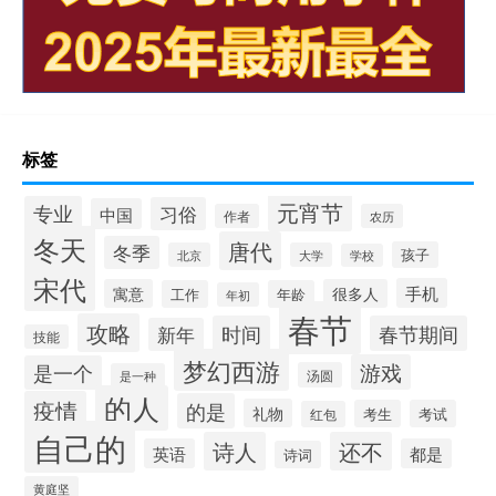
标签
元宵节
专业
习俗
中国
作者
农历
冬天
唐代
冬季
孩子
北京
大学
学校
宋代
手机
寓意
很多人
工作
年龄
年初
春节
攻略
时间
春节期间
新年
技能
梦幻西游
游戏
是一个
汤圆
是一种
的人
疫情
的是
礼物
考生
考试
红包
自己的
诗人
还不
英语
都是
诗词
黄庭坚