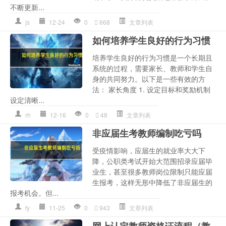
不断更新...
js
12-24
0
668
文章列表
如何培养学生良好的行为习惯
培养学生良好的行为习惯是一个长期且
系统的过程，需要家长、教师和学生自
身的共同努力。以下是一些有效的方
法： 家长角度 1. 设定目标和奖励机制
设定清晰...
rh
12-16
0
48
文章列表
非应届生考教师编制吃亏吗
受疫情影响，应届生的就业率大大下
降，公职类考试开始大范围招录应届毕
业生，甚至很多教师岗位限制只能应届
生报考，这样无形中降低了非应届生的
报考机会。但...
fy
11-25
0
943
文章列表