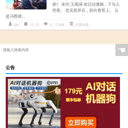
师》 宋代 王禹偁 前日访潘阆，下马入
穷巷。 忽见双笋石，卧向青苔上。 云
是冯尊师...
jzp
11-13
0
248
文章列表
☚
公告