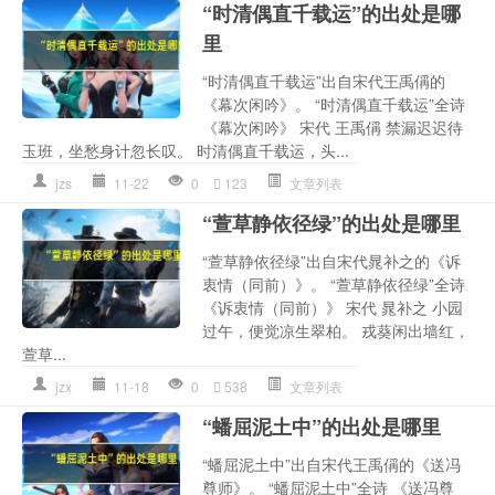
“时清偶直千载运”的出处是哪
里
“时清偶直千载运”出自宋代王禹偁的
《幕次闲吟》。 “时清偶直千载运”全诗
《幕次闲吟》 宋代 王禹偁 禁漏迟迟待
玉班，坐愁身计忽长叹。 时清偶直千载运，头...
jzs
11-22
0
123
文章列表
“萱草静依径绿”的出处是哪里
“萱草静依径绿”出自宋代晁补之的《诉
衷情（同前）》。 “萱草静依径绿”全诗
《诉衷情（同前）》 宋代 晁补之 小园
过午，便觉凉生翠柏。 戎葵闲出墙红，
萱草...
jzx
11-18
0
538
文章列表
“蟠屈泥土中”的出处是哪里
“蟠屈泥土中”出自宋代王禹偁的《送冯
尊师》。 “蟠屈泥土中”全诗 《送冯尊