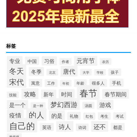
标签
元宵节
专业
习俗
中国
作者
农历
冬天
唐代
冬季
孩子
北京
大学
学校
宋代
手机
寓意
很多人
工作
年龄
年初
春节
攻略
时间
春节期间
新年
技能
梦幻西游
游戏
是一个
汤圆
是一种
的人
疫情
的是
礼物
考生
考试
红包
自己的
诗人
还不
英语
都是
诗词
黄庭坚