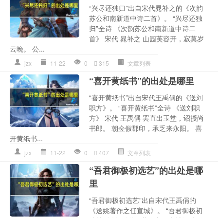
“兴尽还独归”出自宋代晁补之的《次韵
苏公和南新道中诗二首》。 “兴尽还独
归”全诗 《次韵苏公和南新道中诗二
首》 宋代 晁补之 山园芙容开，寂莫岁
云晚。 公...
jzx
11-22
0
315
文章列表
“喜开黄纸书”的出处是哪里
“喜开黄纸书”出自宋代王禹偁的《送刘
职方》。 “喜开黄纸书”全诗 《送刘职
方》 宋代 王禹偁 罢直出玉堂，诏授尚
书郎。 朝佥假郡印，承乏来永阳。 喜
开黄纸书...
jzx
11-22
0
407
文章列表
“吾君御极初选艺”的出处是哪
里
“吾君御极初选艺”出自宋代王禹偁的
《送姚著作之任宣城》。 “吾君御极初