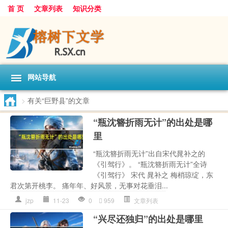
首 页
文章列表
知识分类
网站导航
>
有关“巨野县”的文章
“瓶沈簪折雨无计”的出处是哪
里
“瓶沈簪折雨无计”出自宋代晁补之的
《引驾行》。 “瓶沈簪折雨无计”全诗
《引驾行》 宋代 晁补之 梅梢琼绽，东
君次第开桃李。 痛年年、好风景，无事对花垂泪...
jzp
11-23
0
959
文章列表
“兴尽还独归”的出处是哪里