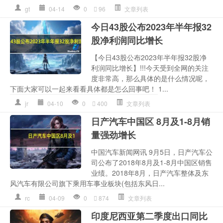
gt
04-14
0
96
文章列表
今日43股公布2023年半年报32
股净利润同比增长
【今日43股公布2023年半年报32股净
利润同比增长】!!!今天受到全网的关注
度非常高，那么具体的是什么情况呢，
下面大家可以一起来看看具体都是怎么回事吧！ 1...
jr
04-10
0
400
文章列表
日产汽车中国区 8月及1-8月销
量强劲增长
中国汽车新闻网讯 9月5日，日产汽车公
司公布了2018年8月及1-8月中国区销售
业绩。2018年8月，日产汽车整体及东
风汽车有限公司旗下乘用车事业板块(包括东风日...
rc
04-09
0
874
文章列表
印度尼西亚第二季度出口同比