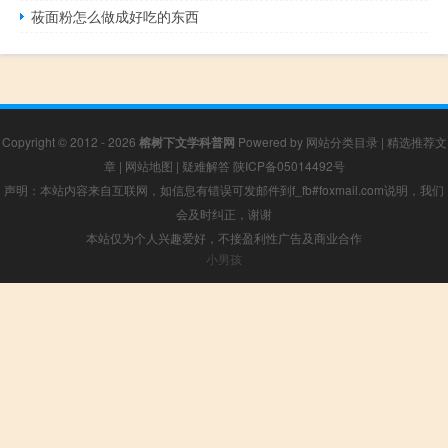
莜面粉怎么做成好吃的东西
Copyright © 2012 - 2026
榕树下文学科普网
Powered by
网站分类目录
|
精选推荐文
章
|
网站地图
|
疑难解答
陕ICP备05014492号
声明：本站内容来自互联网，如信息有错误可发邮件到f_fb#foxmail.com说明，我们
会及时纠正，谢谢
本站仅为个人兴趣爱好，不接盈利性广告及商业合作
小男孩