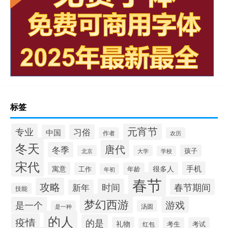
标签
元宵节
专业
习俗
中国
作者
农历
冬天
唐代
冬季
孩子
北京
大学
学校
宋代
手机
寓意
很多人
工作
年龄
年初
春节
攻略
时间
春节期间
新年
技能
梦幻西游
游戏
是一个
汤圆
是一种
的人
疫情
的是
礼物
考生
考试
红包