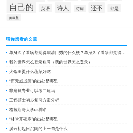
自己的
诗人
还不
英语
都是
诗词
黄庭坚
猜你想看的文章
单身久了看啥都觉得眉清目秀的什么梗？单身久了看啥都觉得眉清目秀的是什么意思什么梗
我的世界怎么登录账号（我的世界怎么登录）
火锅里烫什么蔬菜好吃
“而无戚戚颜”的出处是哪里
非建筑专业可以考二建吗
工程硕士初步复习方案分析
格拉斯哥大学qs排名
“林堂开夜扉”的出处是哪里
溪云初起日沉阁的上一句是什么