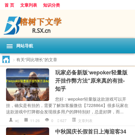
首 页
文章列表
知识分类
网站导航
>
有关“同比增长”的文章
玩家必备新版‘wepoker轻量版
开挂作弊方法"原来真的有挂-
知乎
您好：wepoker轻量版这款游戏可以开
挂，确实是有挂的，需要了解加客服微信【7228864】很多玩家在
这款游戏中打牌都会发现很多用户的牌特别好，总是好牌，而...
wj
11-26
0
627
文章列表
中秋国庆长假首日上海迎客34