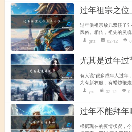
过年祖宗之位
过年供祖宗放几双筷子?
风俗。相传，祖先的灵魂
gnz
02-12
0
尤其是过年过
有人说“很多成年人过年
为有新衣服，有蜡烛鞭炮
yrs
02-12
0
过年不能拜年
根据现在的疫情状况，今