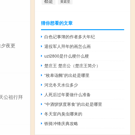
都是
黄庭坚
猜你想看的文章
白色记事簿的作者多大年纪
除夕夜更
退役军人拜年的画怎么画
uzi2800是什么梗什么梗
楚庄王 楚庄公（楚庄王简介）
“枚皋诣阙”的出处是哪里
河北冬天水位多少
人死后过年要做什么准备
天公祖行拜
“中酒恹恹度寒食”的出处是哪里
冬天室内臭虫哪来的
铁骑冲锋庆典攻略