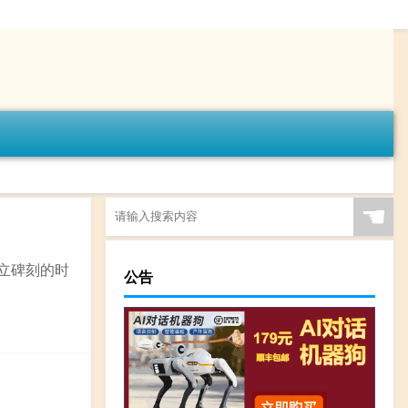
☚
立碑刻的时
公告