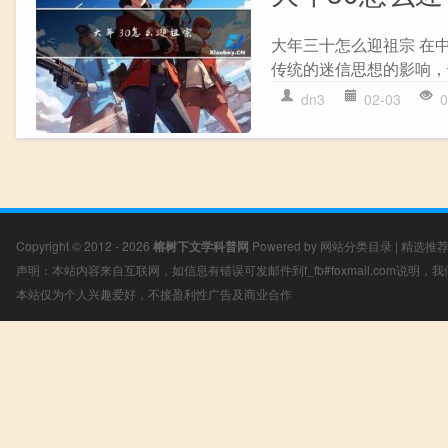
大年三十怎么迎祖宗 在
传统的迷信思想的影响，
dn3
02-03
0
Copyright © 2012 - 2026
榕树下文学科普网
Powered by
网站分类目录
|
精选推
声明：本站内容来自互联网，如信息有错误可发邮件到f_fb#foxmail.com说明
本站仅为个人兴趣爱好，不接盈利性广告及商业合作