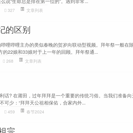
么说“生命总是排在第一位的”。遇到非常...
327
文章列表
纪的区别
由哔哩哔哩主办的类似春晚的贺岁向联动型视频。拜年祭一般在
的22娘和33娘对于上一年的回顾。拜年祭通...
268
文章列表
利话? 在莆田，过年拜拜是一个重要的传统习俗。当我们准备向
可少：“拜拜天公祖相保佑，合家内外...
459
春节2024
迎祖宗