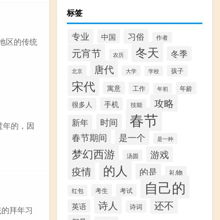
标签
专业
习俗
中国
作者
地区的传统
冬天
元宵节
冬季
农历
唐代
孩子
北京
大学
学校
宋代
寓意
工作
年龄
年初
攻略
手机
很多人
技能
春节
时间
新年
过年的，因
春节期间
是一个
是一种
梦幻西游
游戏
汤圆
的人
疫情
的是
礼物
自己的
考生
考试
红包
诗人
还不
英语
诗词
统的拜年习