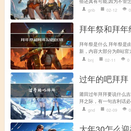
俗还真有可能,因为不管怎
gnb
02-12
0
拜年祭和拜年
拜年祭是什么 拜年祭是
新，内容大部分为B站官方
bnj
02-11
0
过年的吧拜拜
莆田过年拜拜要说什么吉
拜之际，有一句吉利话必不
gnd
02-09
0
大年30怎么