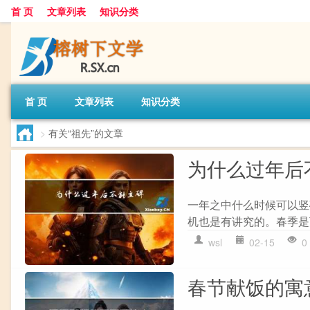
首 页
文章列表
知识分类
首 页
文章列表
知识分类
>
有关“祖先”的文章
为什么过年后
一年之中什么时候可以竖
机也是有讲究的。春季是
wsl
02-15
0
春节献饭的寓