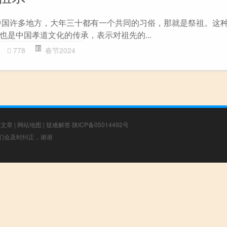
中国许多地方，大年三十都有一个共同的习俗，那就是祭祖。这
也是中国孝道文化的传承，表示对祖先的...
778
春节2024
荐文章
|
网站地图
|
疑难解答
陕ICP备05014492号
，我们会及时纠正，谢谢