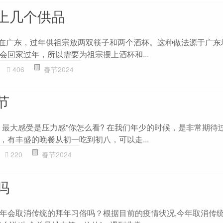
上几个供品
 在广东，过年供祖宗放两双筷子和两个酒杯。这种做法源于广东
会回家过年，所以需要为祖宗摆上酒杯和...
406
春节2024
节
，最大感受是压力感”你怎么看? 在我们年少的时候，是非常期待
，有丰盛的晚餐从初一吃到初八，可以走...
220
春节2024
吗
年会取消传统的拜年习俗吗？根据目前的疫情状况,今年取消传