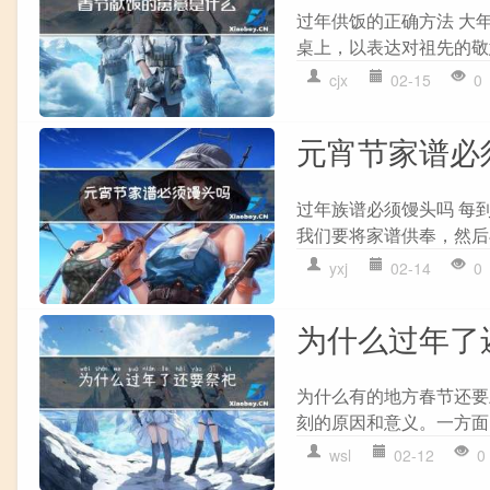
过年供饭的正确方法 大
桌上，以表达对祖先的敬意
cjx
02-15
0
元宵节家谱必
过年族谱必须馒头吗 每
我们要将家谱供奉，然后
yxj
02-14
0
为什么过年了
为什么有的地方春节还要
刻的原因和意义。一方面
wsl
02-12
0