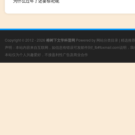
为什么过年了还要祭祀呢
Copyright © 2012 - 2026
榕树下文学科普网
Powered by
网站分类目录
|
精选推
声明：本站内容来自互联网，如信息有错误可发邮件到f_fb#foxmail.com说明
本站仅为个人兴趣爱好，不接盈利性广告及商业合作