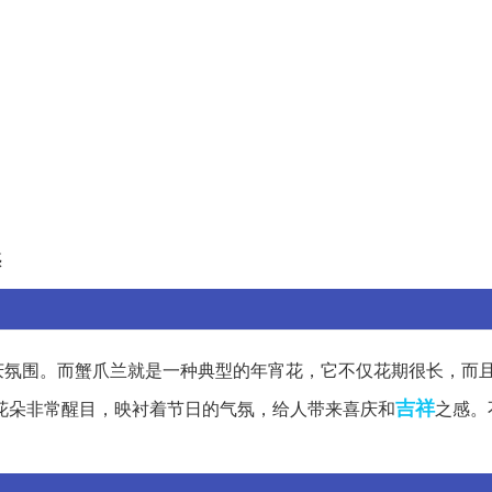
惑
庆氛围。而蟹爪兰就是一种典型的年宵花，它不仅花期很长，而
吉祥
花朵非常醒目，映衬着节日的气氛，给人带来喜庆和
之感。