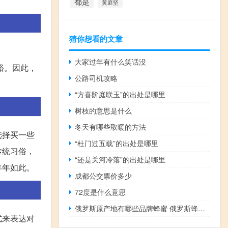
都是
黄庭坚
猜你想看的文章
大家过年有什么笑话没
裕。因此，
公路司机攻略
“方喜阶庭联玉”的出处是哪里
树枝的意思是什么
冬天有哪些取暖的方法
选择买一些
“杜门过五载”的出处是哪里
传统习俗，
“还是关河冷落”的出处是哪里
年年如此。
成都公交票价多少
72度是什么意思
俄罗斯原产地有哪些品牌蜂蜜 俄罗斯蜂蜜哪个牌子正宗
式来表达对