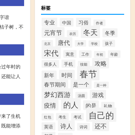
标签
字谐
专业
习俗
中国
作者
桔子树，不
冬天
元宵节
冬季
农历
唐代
孩子
北京
大学
学校
宋代
寓意
工作
年龄
年初
攻略
手机
很多人
技能
合过年时的
春节
时间
新年
，还能让人
春节期间
是一个
是一种
梦幻西游
游戏
汤圆
的人
疫情
的是
礼物
自己的
带来了生机
考生
考试
红包
诗人
还不
，既能增添
英语
诗词