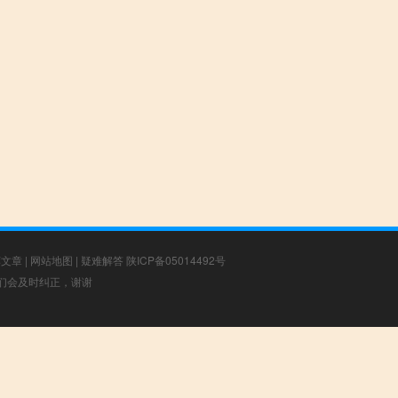
荐文章
|
网站地图
|
疑难解答
陕ICP备05014492号
，我们会及时纠正，谢谢