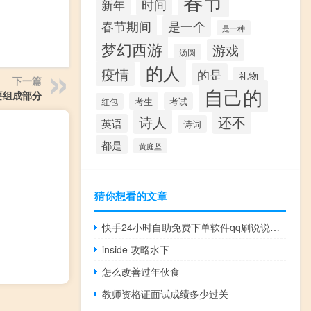
春节
时间
新年
春节期间
是一个
是一种
梦幻西游
游戏
汤圆
的人
疫情
的是
礼物
下一篇
自己的
要组成部分
考生
考试
红包
诗人
还不
英语
诗词
都是
黄庭坚
猜你想看的文章
快手24小时自助免费下单软件qq刷说说人气网站在线刷
inside 攻略水下
怎么改善过年伙食
教师资格证面试成绩多少过关