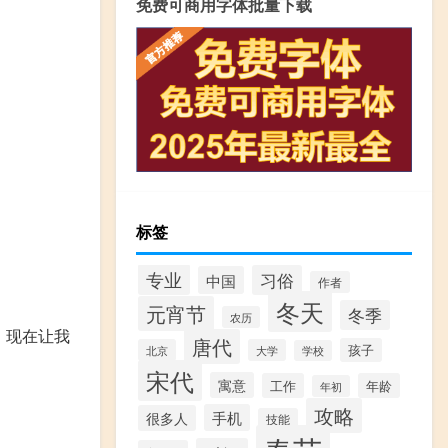
免费可商用字体批量下载
标签
专业
习俗
中国
作者
冬天
元宵节
冬季
农历
，现在让我
唐代
孩子
北京
大学
学校
宋代
寓意
工作
年龄
年初
攻略
手机
很多人
技能