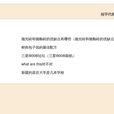
桂字代
抛光砖和抛釉砖的优缺点有哪些（抛光砖和抛釉砖的优缺点
鲜肉包子馅的最佳配方
三星i9008l论坛（三星i9008l刷机）
what are this对不对
新疆的昌吉大学是几本学校