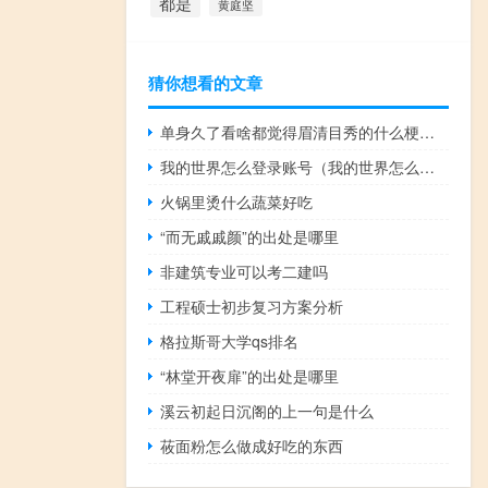
都是
黄庭坚
猜你想看的文章
单身久了看啥都觉得眉清目秀的什么梗？单身久了看啥都觉得眉清目秀的是什么意思什么梗
我的世界怎么登录账号（我的世界怎么登录）
火锅里烫什么蔬菜好吃
“而无戚戚颜”的出处是哪里
非建筑专业可以考二建吗
工程硕士初步复习方案分析
格拉斯哥大学qs排名
“林堂开夜扉”的出处是哪里
溪云初起日沉阁的上一句是什么
莜面粉怎么做成好吃的东西