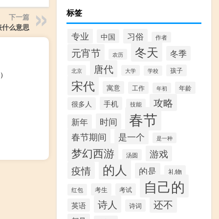
标签
下一篇
表什么意思
专业
习俗
中国
作者
冬天
元宵节
冬季
农历
唐代
孩子
北京
大学
学校
）
宋代
寓意
工作
年龄
年初
攻略
手机
很多人
技能
春节
时间
新年
春节期间
是一个
是一种
梦幻西游
游戏
汤圆
的人
疫情
的是
礼物
自己的
考生
考试
红包
诗人
还不
英语
诗词