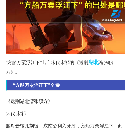
湖北
“方船万粟浮江下”出自宋代宋祁的《送荆
漕张职
方》。
“方船万粟浮江下”全诗
《送荆湖北漕张职方》
宋代 宋祁
赐对云帘几刻留，东南公利入牙筹，方船万粟浮江下，封