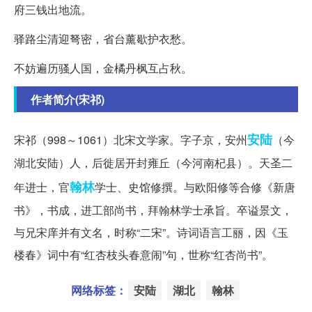
府三钱出地流。
驿路尘清迎弩密，省台薰歇护衣愁。
不妨遍历骚人国，金橘丹枫互占秋。
作者简介(宋祁)
安陆
宋祁（998～1061）北宋文学家。字子京，安州
（今
湖北安陆）人，后徙居开封雍丘（今河南杞县）。天圣二
翰林
年进士，官
学士、史馆修撰。与欧阳修等合修《新唐
书》，书成，进工部尚书，拜翰林学士承旨。卒谥景文，
与兄宋庠并有文名，时称“二宋”。诗词语言工丽，因《玉
楼春》词中有“红杏枝头春意闹”句，世称“红杏尚书”。
网络标签：
安陆
湖北
翰林