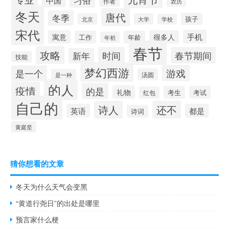
习俗
中国
作者
农历
冬天
唐代
冬季
孩子
北京
大学
学校
宋代
手机
寓意
很多人
工作
年龄
年初
春节
攻略
时间
春节期间
新年
技能
梦幻西游
游戏
是一个
汤圆
是一种
的人
疫情
的是
礼物
考生
考试
红包
自己的
诗人
还不
英语
都是
诗词
黄庭坚
猜你想看的文章
冬天为什么天气会变黑
“黄道行尧日”的出处是哪里
预言家什么梗