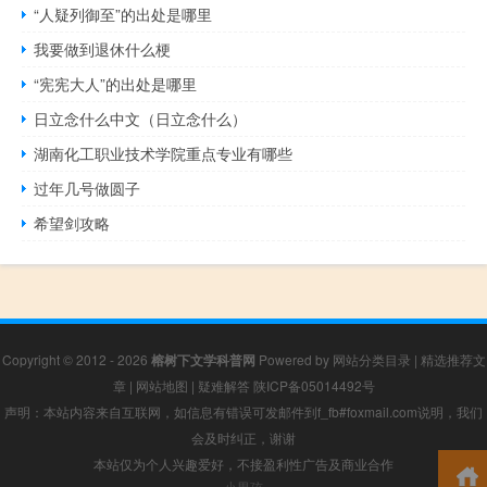
“人疑列御至”的出处是哪里
我要做到退休什么梗
“宪宪大人”的出处是哪里
日立念什么中文（日立念什么）
湖南化工职业技术学院重点专业有哪些
过年几号做圆子
希望剑攻略
Copyright © 2012 - 2026
榕树下文学科普网
Powered by
网站分类目录
|
精选推荐文
章
|
网站地图
|
疑难解答
陕ICP备05014492号
声明：本站内容来自互联网，如信息有错误可发邮件到f_fb#foxmail.com说明，我们
会及时纠正，谢谢
本站仅为个人兴趣爱好，不接盈利性广告及商业合作
小男孩