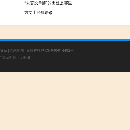
“未若投单醪”的出处是哪里
方文山经典语录
荐文章
|
网站地图
|
疑难解答
陕ICP备05014492号
，我们会及时纠正，谢谢