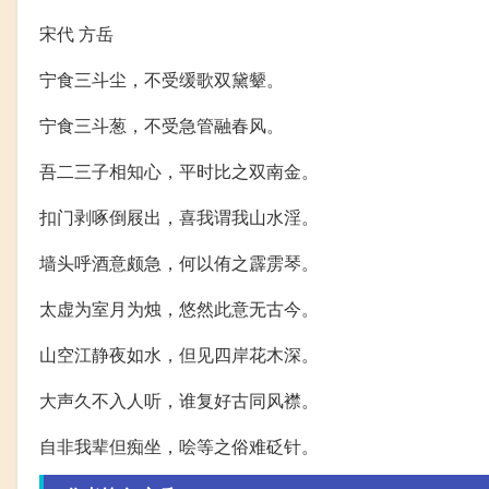
宋代 方岳
宁食三斗尘，不受缓歌双黛颦。
宁食三斗葱，不受急管融春风。
吾二三子相知心，平时比之双南金。
扣门剥啄倒屐出，喜我谓我山水淫。
墙头呼酒意颇急，何以侑之霹雳琴。
太虚为室月为烛，悠然此意无古今。
山空江静夜如水，但见四岸花木深。
大声久不入人听，谁复好古同风襟。
自非我辈但痴坐，哙等之俗难砭针。