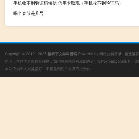
手机收不到验证码短信 信用卡取现（手机收不到验证码）
唱个春节是几号
Copyright © 2012 - 2026
榕树下文学科普网
Powered by
网站分类目录
|
精选推
声明：本站内容来自互联网，如信息有错误可发邮件到f_fb#foxmail.com说明
本站仅为个人兴趣爱好，不接盈利性广告及商业合作