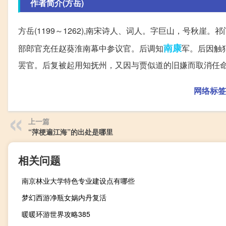
作者简介(方岳)
方岳(1199～1262),南宋诗人、词人。字巨山，号秋崖
南康
部郎官充任赵葵淮南幕中参议官。后调知
军。后因触
罢官。后复被起用知抚州，又因与贾似道的旧嫌而取消任
网络标签
上一篇
“萍梗遍江海”的出处是哪里
相关问题
南京林业大学特色专业建设点有哪些
梦幻西游净瓶女娲内丹复活
暖暖环游世界攻略385