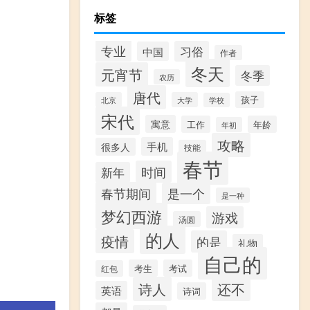
标签
专业
习俗
中国
作者
冬天
元宵节
冬季
农历
唐代
孩子
北京
大学
学校
宋代
寓意
工作
年龄
年初
攻略
手机
很多人
技能
春节
时间
新年
春节期间
是一个
是一种
梦幻西游
游戏
汤圆
的人
疫情
的是
礼物
自己的
考生
考试
红包
诗人
还不
英语
诗词