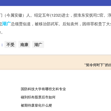
。祁门（今属安徽）人。绍定五年(1232)进士，授淮东安抚司□官。
湖广
犯
总领贾似道，被移治邵武军。后知袁州，因得罪权贵丁大
命。
：
不受
南康
湖广
“矩令何时下”的
国防科技大学有哪些文科专业
碰到织布股票后市如何
被期待废柴化什么梗