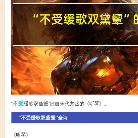
不受
“
缓歌双黛颦”出自宋代方岳的《听琴》。
“不受缓歌双黛颦”全诗
《听琴》