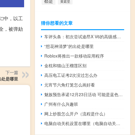
都是
黄庭坚
淳□中，以工
猜你想看的文章
全，被弹劾
车评头条：初次尝试途昂X V6的高级感叫人爱不释手
“想花神清梦”的出处是哪里
Roblox将推出一款移动应用程序
金枕和猫山王榴莲区别
下一篇
高压电工证考2次没过怎么办
出处是哪里
元宵节六角灯笼怎么画好看
魅族预告承诺12月23日活动 可能是蓝色魅力
广州有什么兴趣班
网上炒股怎么开户（流程是什么）
电脑自动关机设置在哪里（电脑自动关机原因）