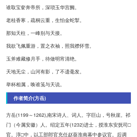
谁取宝奁奔帝所，深琐玉华宫阙。
老桂香寒，疏桐云重，生怕金蛇掣。
那知天柱，一峰别与天接。
我欲飞佩重游，置之衣袖，照我襟怀雪。
玉斧难藏修月手，待做明宵清绝。
天地无尘，山河有影，了不遗毫发。
举杯相属，唤谁笺与天说。
作者简介(方岳)
方岳(1199～1262),南宋诗人、词人。字巨山，号秋崖。祁
门（今属安徽）人。绍定五年(1232)进士，授淮东安抚司□
官。淳□中，以工部郎官充任赵葵淮南幕中参议官。后调