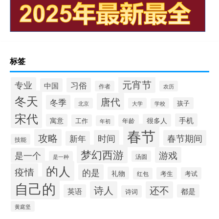
标签
元宵节
专业
习俗
中国
作者
农历
冬天
唐代
冬季
孩子
北京
大学
学校
宋代
手机
寓意
很多人
工作
年龄
年初
春节
攻略
时间
春节期间
新年
技能
梦幻西游
游戏
是一个
汤圆
是一种
的人
疫情
的是
礼物
考生
考试
红包
自己的
诗人
还不
英语
都是
诗词
黄庭坚