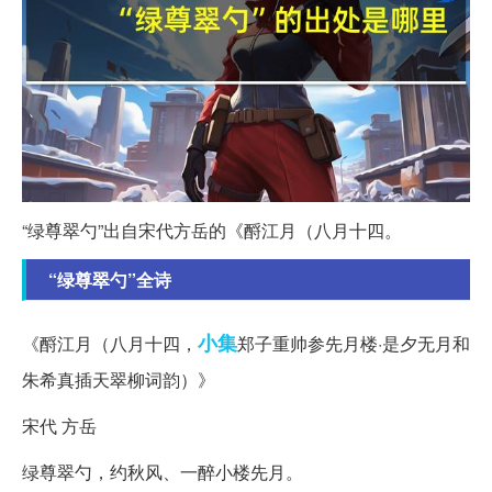
“绿尊翠勺”出自宋代方岳的《酹江月（八月十四。
“绿尊翠勺”全诗
小集
《酹江月（八月十四，
郑子重帅参先月楼·是夕无月和
朱希真插天翠柳词韵）》
宋代 方岳
绿尊翠勺，约秋风、一醉小楼先月。