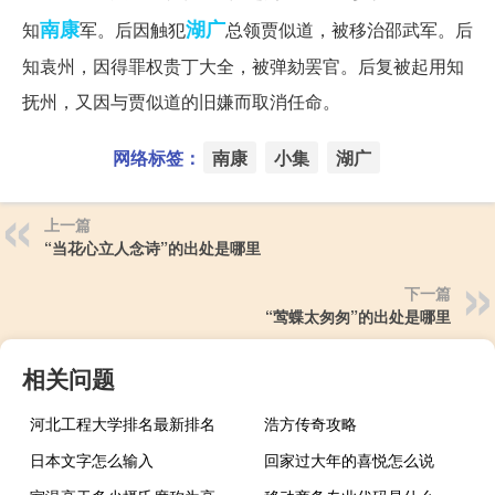
南康
湖广
知
军。后因触犯
总领贾似道，被移治邵武军。后
知袁州，因得罪权贵丁大全，被弹劾罢官。后复被起用知
抚州，又因与贾似道的旧嫌而取消任命。
网络标签：
南康
小集
湖广
上一篇
“当花心立人念诗”的出处是哪里
下一篇
“莺蝶太匆匆”的出处是哪里
相关问题
河北工程大学排名最新排名
浩方传奇攻略
日本文字怎么输入
回家过大年的喜悦怎么说