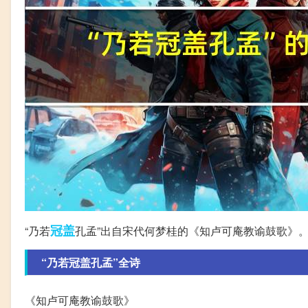
冠盖
“乃若
孔孟”出自宋代何梦桂的《知卢可庵教谕鼓歌》
“乃若冠盖孔孟”全诗
《知卢可庵教谕鼓歌》