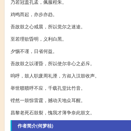
乃若冠盖孔孟，佩服程朱。
鸡鸣而起，亦步亦趋。
吾故鼓之心戒晨，所以觉尔之迷途。
至若理欲昏明，义利白黑。
夕惕不谨，日省何益。
吾故鼓之以谨昏，所以使尔非心之必斥。
呜呼，鼓人职废周礼湮，方叔入汉鼓收声。
举世聩聩呼不应，千载孔堂比竹音。
镗然一鼓惊雷霆，撼动天地众耳醒。
昌黎老死石鼓裂，愧我才薄争奈此鼓文。
作者简介(何梦桂)