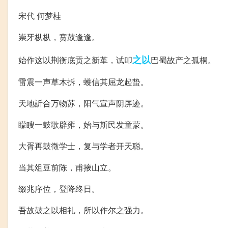
宋代 何梦桂
崇牙枞枞，贲鼓逢逢。
之以
始作这以荆衡底贡之新革，试叩
巴蜀故产之孤桐。
雷震一声草木拆，蠖信其屈龙起蛰。
天地訢合万物苏，阳气宣声阴屏迹。
矇瞍一鼓歌辟雍，始与斯民发童蒙。
大胥再鼓徵学士，复与学者开天聪。
当其俎豆前陈，甫掖山立。
缀兆序位，登降终日。
吾故鼓之以相礼，所以作尔之强力。