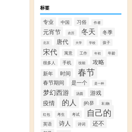
标签
专业
习俗
中国
作者
冬天
元宵节
冬季
农历
唐代
孩子
北京
大学
学校
宋代
寓意
工作
年龄
年初
攻略
手机
很多人
技能
春节
时间
新年
春节期间
是一个
是一种
梦幻西游
游戏
汤圆
的人
疫情
的是
礼物
自己的
考生
考试
红包
诗人
还不
英语
诗词