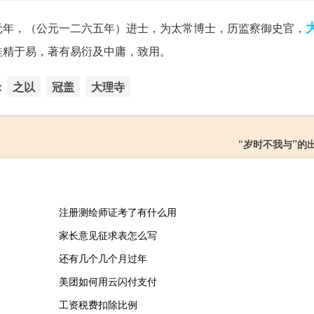
元年，（公元一二六五年）进士，为太常博士，历监察御史官，
桂精于易，著有易衍及中庸，致用。
：
之以
冠盖
大理寺
“岁时不我与”的
注册测绘师证考了有什么用
家长意见征求表怎么写
还有几个几个月过年
美团如何用云闪付支付
工资税费扣除比例