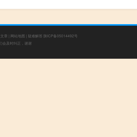
荐文章
|
网站地图
|
疑难解答
陕ICP备05014492号
，我们会及时纠正，谢谢