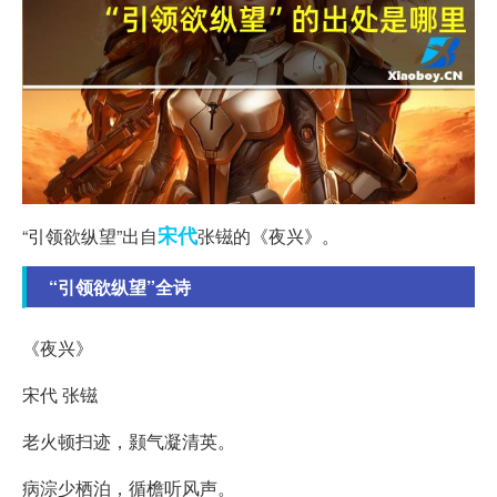
宋代
“引领欲纵望”出自
张镃的《夜兴》。
“引领欲纵望”全诗
《夜兴》
宋代 张镃
老火顿扫迹，颢气凝清英。
病淙少栖泊，循檐听风声。