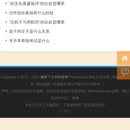
“此生长废蓼莪诗”的出处是哪里
过年拍全家福有什么好处
“忘机不与用机同”的出处是哪里
老子和庄子是什么关系
专升本单独考试是什么
Copyright © 2012 - 2026
榕树下文学科普网
Powered by
网站分类目录
|
精选推荐文
章
|
网站地图
|
疑难解答
陕ICP备05014492号
声明：本站内容来自互联网，如信息有错误可发邮件到f_fb#foxmail.com说明，我们
会及时纠正，谢谢
本站仅为个人兴趣爱好，不接盈利性广告及商业合作
小男孩