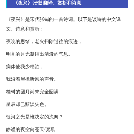
《夜兴》张镃 翻译、赏析和诗意
《夜兴》是宋代张镃的一首诗词。以下是该诗的中文译
文、诗意和赏析：
夜晚的思绪，老火扫除过往的痕迹，
明亮的月光凝结出清澈的气息。
病体使我少栖泊，
我沿着屋檐听风的声音。
桂树的圆月尚未完全圆满，
星辰却已黯淡失色。
银河之光是谁决定的流向？
静谧的夜空向苍天倾泻。