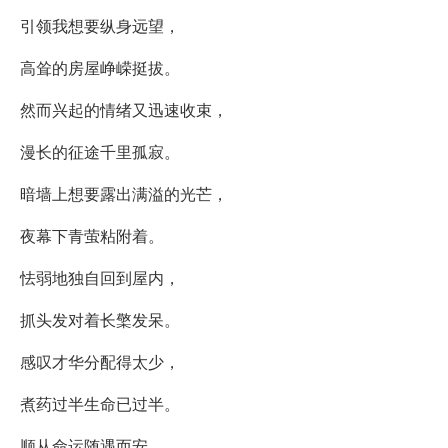
引领我想要纵身远望，
高耸的房屋峥嵘挺拔。
然而兴起的情绪又迅速收束，
漫长的征途千里孤寂。
暗墙上想要露出满溢的光芒，
夜幕下青萤粘附着。
怯弱地独自回到屋内，
抓头发对着长檠发呆。
感叹才华分配得太少，
煮药过半生命已过半。
顺从命运随遇而安，