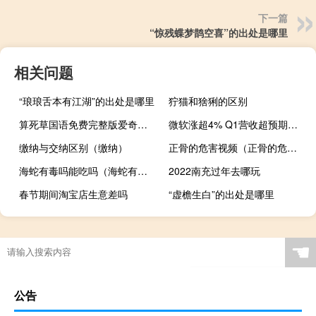
下一篇
“惊残蝶梦鹊空喜”的出处是哪里
相关问题
“琅琅舌本有江湖”的出处是哪里
狞猫和猞猁的区别
算死草国语免费完整版爱奇艺（算死草国语免费完整版）
微软涨超4% Q1营收超预期且增速创一半年新高
缴纳与交纳区别（缴纳）
正骨的危害视频（正骨的危害）
海蛇有毒吗能吃吗（海蛇有毒吗）
2022南充过年去哪玩
春节期间淘宝店生意差吗
“虚檐生白”的出处是哪里
☚
公告