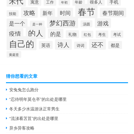
宋代
手机
寓意
很多人
工作
年龄
年初
春节
攻略
时间
春节期间
新年
技能
梦幻西游
游戏
是一个
汤圆
是一种
的人
疫情
的是
礼物
考生
考试
红包
自己的
诗人
还不
英语
都是
诗词
黄庭坚
猜你想看的文章
安兔兔怎么跑分
“忍待明年莫仓卒”的出处是哪里
冬天多少水温游泳正常男生
“流涕看苫苴”的出处是哪里
异乡异客攻略