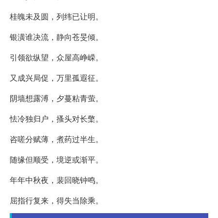
桂魄未及圆，列纬已让明。
银潢谁决流，静向苍旻倾。
引领欲纵望，众屋高峥嵘。
又成兴局促，万里孤遐征。
阴墙想露溥，夕蔓粘青萤。
怯冷独归户，搔头对长檠。
咨嗟分赋薄，煮药过半生。
随缘但顺受，境逆或渐平。
年年中秋夜，裴回晓钟鸣。
屈指行复来，得失当除乘。