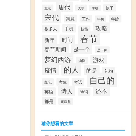
唐代
孩子
北京
大学
学校
宋代
寓意
工作
年龄
年初
攻略
手机
很多人
技能
春节
时间
新年
春节期间
是一个
是一种
梦幻西游
游戏
汤圆
的人
疫情
的是
礼物
自己的
考生
考试
红包
诗人
还不
英语
诗词
都是
黄庭坚
猜你想看的文章