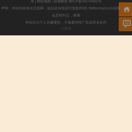
章
|
网站地图
|
疑难解答
陕ICP备05014492号
声明：本站内容来自互联网，如信息有错误可发邮件到f_fb#foxmail.com说明，我们
会及时纠正，谢谢
本站仅为个人兴趣爱好，不接盈利性广告及商业合作
小男孩