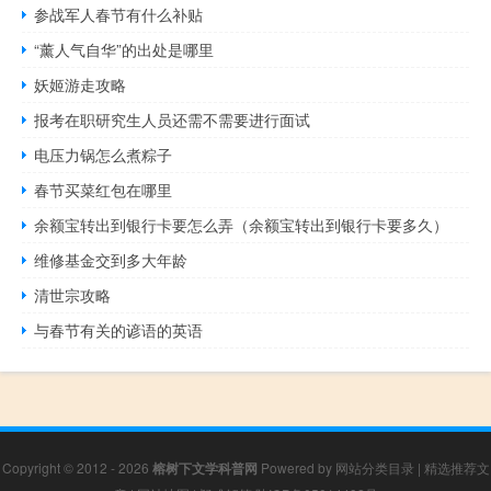
参战军人春节有什么补贴
“薰人气自华”的出处是哪里
妖姬游走攻略
报考在职研究生人员还需不需要进行面试
电压力锅怎么煮粽子
春节买菜红包在哪里
余额宝转出到银行卡要怎么弄（余额宝转出到银行卡要多久）
维修基金交到多大年龄
清世宗攻略
与春节有关的谚语的英语
Copyright © 2012 - 2026
榕树下文学科普网
Powered by
网站分类目录
|
精选推荐文