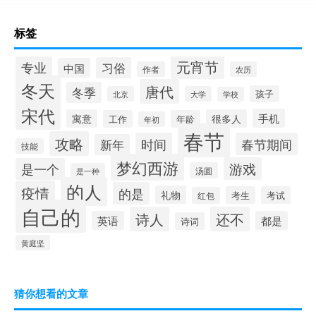
标签
元宵节
专业
习俗
中国
作者
农历
冬天
唐代
冬季
孩子
北京
大学
学校
宋代
手机
寓意
很多人
工作
年龄
年初
春节
攻略
时间
春节期间
新年
技能
梦幻西游
游戏
是一个
汤圆
是一种
的人
疫情
的是
礼物
考生
考试
红包
自己的
诗人
还不
英语
都是
诗词
黄庭坚
猜你想看的文章