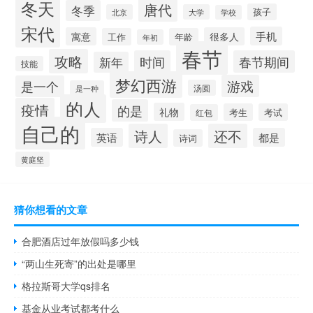
冬天
唐代
冬季
孩子
北京
大学
学校
宋代
手机
寓意
很多人
工作
年龄
年初
春节
攻略
时间
春节期间
新年
技能
梦幻西游
游戏
是一个
汤圆
是一种
的人
疫情
的是
礼物
考生
考试
红包
自己的
诗人
还不
英语
都是
诗词
黄庭坚
猜你想看的文章
合肥酒店过年放假吗多少钱
“两山生死寄”的出处是哪里
格拉斯哥大学qs排名
基金从业考试都考什么