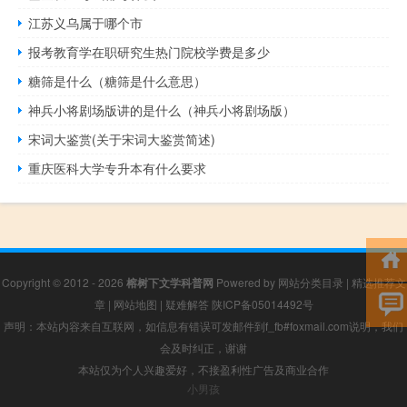
江苏义乌属于哪个市
报考教育学在职研究生热门院校学费是多少
糖筛是什么（糖筛是什么意思）
神兵小将剧场版讲的是什么（神兵小将剧场版）
宋词大鉴赏(关于宋词大鉴赏简述)
重庆医科大学专升本有什么要求
Copyright © 2012 - 2026
榕树下文学科普网
Powered by
网站分类目录
|
精选推荐文
章
|
网站地图
|
疑难解答
陕ICP备05014492号
声明：本站内容来自互联网，如信息有错误可发邮件到f_fb#foxmail.com说明，我们
会及时纠正，谢谢
本站仅为个人兴趣爱好，不接盈利性广告及商业合作
小男孩