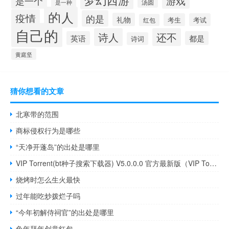
游戏
是一个
汤圆
是一种
的人
疫情
的是
礼物
考生
考试
红包
自己的
诗人
还不
英语
都是
诗词
黄庭坚
猜你想看的文章
北寒带的范围
商标侵权行为是哪些
“天净开蓬岛”的出处是哪里
VIP Torrent(bt种子搜索下载器) V5.0.0.0 官方最新版（VIP Torrent(bt种子搜索下载器) V5.0.0.0 官方最新版功能简介）
烧烤时怎么生火最快
过年能吃炒拨烂子吗
“今年初解侍祠官”的出处是哪里
兔年拜年创意红包