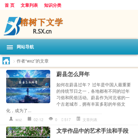
首 页
文章列表
知识分类
网站导航
>
作者“wxz”的文章
蔚县怎么拜年
如何在蔚县过年？ 过年是中国人最重要
的传统节日之一，各地都有不同的过年
习俗和民俗活动。蔚县作为河北省的一
个古老城市，拥有丰富多彩的年俗文
化，成为了...
wxz
02-12
0
517
文章列表
文学作品中的艺术手法和手段