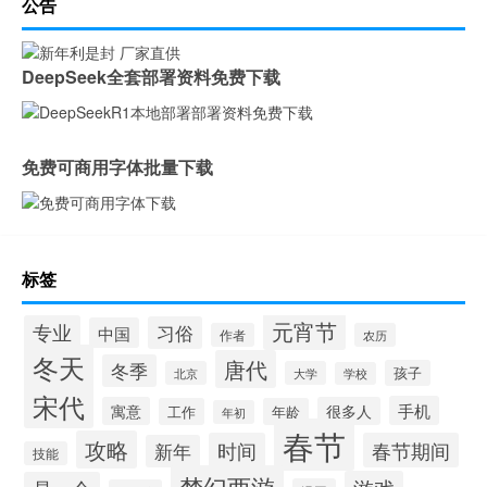
公告
DeepSeek全套部署资料免费下载
免费可商用字体批量下载
标签
元宵节
专业
习俗
中国
作者
农历
冬天
唐代
冬季
孩子
北京
大学
学校
宋代
手机
寓意
很多人
工作
年龄
年初
春节
攻略
时间
春节期间
新年
技能
梦幻西游