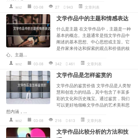
wxz
03-08
27
943
文章列表
文学作品中的主题和情感表达
什么是主题 在文学作品中，主题是一种
基本的概念。主题通常是指文学作品中
阐述的基本思想、中心思想或主旨。它
是作家来传达和探索的观点和价值的核
心。主题...
wxz
03-08
342
461
文章列表
文学作品是怎样鉴赏的
文学作品的鉴赏价值 文学作品是人类智
慧和创造力的结晶，其中包含了丰富多
彩的文化和历史瑰宝。通过鉴赏，我们
可以更好地领略文学作品的艺术美和思
想内涵，...
wxz
03-08
216
613
文章列表
文学作品比较分析的方法和技