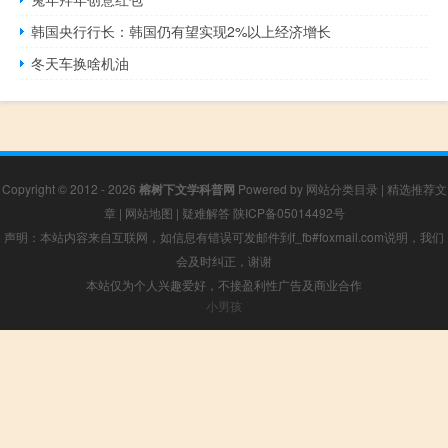
韩国央行行长：韩国仍有望实现2%以上经济增长
冬天车换啥机油
Copyright © 2012 - 2026
榕树下文学科普网
Powered by
网站分类目录
|
精选推荐文
章
|
网站地图
|
疑难解答
陕ICP备05014492号
声明：本站内容来自互联网，如信息有错误可发邮件到f_fb#foxmail.com说明，我们
会及时纠正，谢谢
本站仅为个人兴趣爱好，不接盈利性广告及商业合作
小男孩