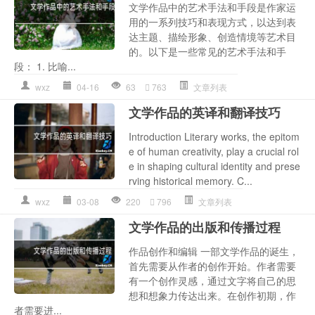
文学作品中的艺术手法和手段是作家运
用的一系列技巧和表现方式，以达到表
达主题、描绘形象、创造情境等艺术目
的。以下是一些常见的艺术手法和手
段： 1. 比喻...
wxz
04-16
63
763
文章列表
文学作品的英译和翻译技巧
Introduction Literary works, the epitom
e of human creativity, play a crucial rol
e in shaping cultural identity and prese
rving historical memory. C...
wxz
03-08
220
796
文章列表
文学作品的出版和传播过程
作品创作和编辑 一部文学作品的诞生，
首先需要从作者的创作开始。作者需要
有一个创作灵感，通过文字将自己的思
想和想象力传达出来。在创作初期，作
者需要进...