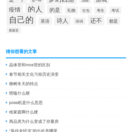
是一种
的人
疫情
的是
礼物
考生
考试
红包
自己的
诗人
还不
英语
都是
诗词
黄庭坚
猜你想看的文章
晶体管和mos管的区别
春节相关文化习俗历史演变
柳树冬天的特点
唠嗑什么梗
poss机是什么意思
啥家庭啊什么梗
商品房为什么变成了存量房
“风信未经凉”的出处是哪里