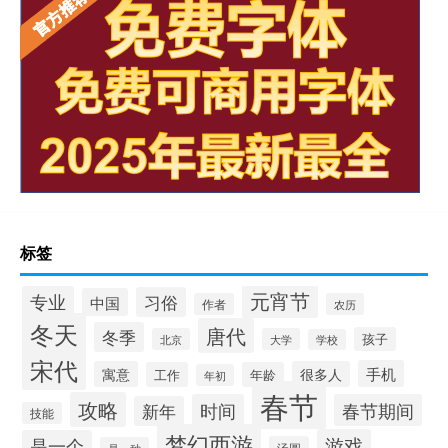
标签
元宵节
专业
习俗
中国
作者
农历
冬天
唐代
冬季
孩子
北京
大学
学校
宋代
手机
寓意
很多人
工作
年龄
年初
春节
攻略
时间
春节期间
新年
技能
梦幻西游
游戏
是一个
汤圆