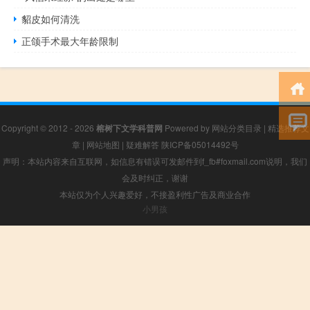
貂皮如何清洗
正颌手术最大年龄限制
Copyright © 2012 - 2026
榕树下文学科普网
Powered by
网站分类目录
|
精选推荐文
章
|
网站地图
|
疑难解答
陕ICP备05014492号
声明：本站内容来自互联网，如信息有错误可发邮件到f_fb#foxmail.com说明，我们
会及时纠正，谢谢
本站仅为个人兴趣爱好，不接盈利性广告及商业合作
小男孩