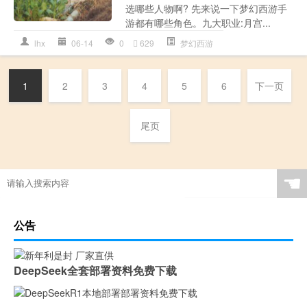
选哪些人物啊? 先来说一下梦幻西游手
游都有哪些角色。九大职业:月宫...
lhx
06-14
0
629
梦幻西游
1
2
3
4
5
6
下一页
尾页
☚
公告
DeepSeek全套部署资料免费下载