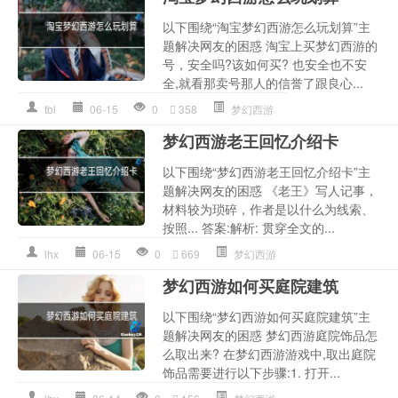
以下围绕“淘宝梦幻西游怎么玩划算”主
题解决网友的困惑 淘宝上买梦幻西游的
号，安全吗?该如何买? 也安全也不安
全,就看那卖号那人的信誉了跟良心...
tbl
06-15
0
358
梦幻西游
梦幻西游老王回忆介绍卡
以下围绕“梦幻西游老王回忆介绍卡”主
题解决网友的困惑 《老王》写人记事，
材料较为琐碎，作者是以什么为线索、
按照... 答案:解析: 贯穿全文的...
lhx
06-15
0
669
梦幻西游
梦幻西游如何买庭院建筑
以下围绕“梦幻西游如何买庭院建筑”主
题解决网友的困惑 梦幻西游庭院饰品怎
么取出来? 在梦幻西游游戏中,取出庭院
饰品需要进行以下步骤:1. 打开...