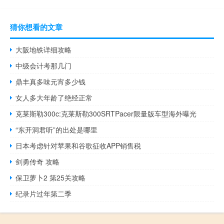
猜你想看的文章
大阪地铁详细攻略
中级会计考那几门
鼎丰真多味元宵多少钱
女人多大年龄了绝经正常
克莱斯勒300c:克莱斯勒300SRTPacer限量版车型海外曝光
“东开洞君听”的出处是哪里
日本考虑针对苹果和谷歌征收APP销售税
剑勇传奇 攻略
保卫萝卜2 第25关攻略
纪录片过年第二季