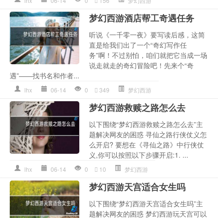
lhx
06-14
0
156
梦幻西游
梦幻西游酒店帮工奇遇任务
听说《一千零一夜》要写读后感，这简
直是给我们出了一个“奇幻写作任
务”啊！不过别怕，咱们就把它当成一场
说走就走的奇幻冒险吧！先来个“奇
遇”——找书名和作者...
lhx
06-14
0
349
梦幻西游
梦幻西游救赎之路怎么去
以下围绕“梦幻西游救赎之路怎么去”主
题解决网友的困惑 寻仙之路行侠仗义怎
么开启? 要想在《寻仙之路》中行侠仗
义,你可以按照以下步骤开启:1. ...
lhx
06-14
0
10
梦幻西游
梦幻西游天宫适合女生吗
以下围绕“梦幻西游天宫适合女生吗”主
题解决网友的困惑 梦幻西游玩天宫可以