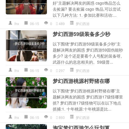
好”主题解决网友的困惑 csgo饰品怎么
去捡漏? 要去捡漏 csgo 饰品,可以尝试
以下几种方法: 1. 参加比赛和活动:...
lhx
06-15
0
489
梦幻西游
梦幻西游59级装备多少秒
以下围绕“梦幻西游59级装备多少秒”主
题解决网友的困惑 梦幻西游59固伤能秒
多少? 这个还是要看个人号配的装备呀,
武器什么的息息相关的。59级普...
lhx
06-15
0
297
梦幻西游
梦幻西游桃源村野猪在哪
以下围绕“梦幻西游桃源村野猪在哪”主
题解决网友的困惑 梦幻西游17级怪哪里
抓? 梦幻西游17级怪物可以在以下地点
抓捕:1. 十年桃源:十年桃源是比...
lhx
06-15
0
893
梦幻西游
淘宝梦幻西游怎么玩划算