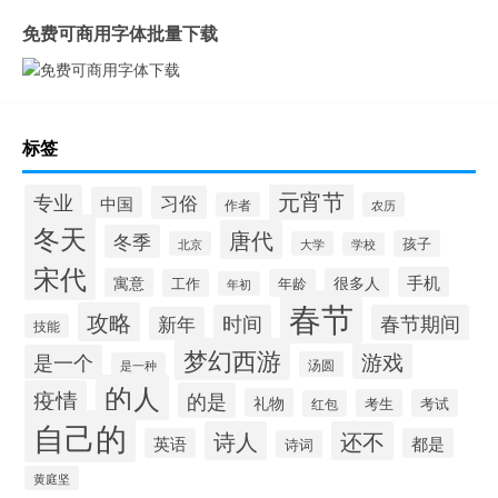
免费可商用字体批量下载
标签
元宵节
专业
习俗
中国
作者
农历
冬天
唐代
冬季
孩子
北京
大学
学校
宋代
手机
寓意
很多人
工作
年龄
年初
春节
攻略
时间
春节期间
新年
技能
梦幻西游
游戏
是一个
汤圆
是一种
的人
疫情
的是
礼物
考生
考试
红包
自己的
诗人
还不
英语
都是
诗词
黄庭坚