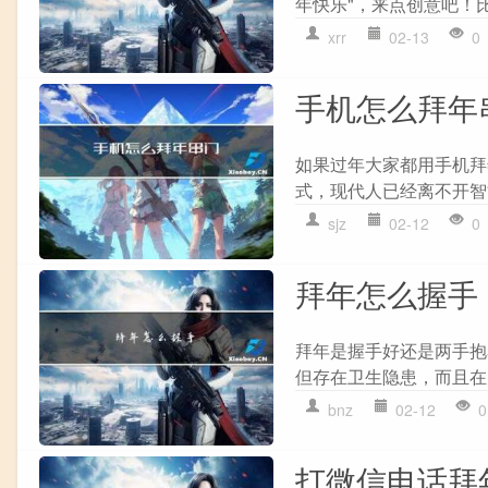
年快乐"，来点创意吧！比如
xrr
02-13
0
手机怎么拜年
如果过年大家都用手机拜
式，现代人已经离不开智
sjz
02-12
0
拜年怎么握手
拜年是握手好还是两手抱
但存在卫生隐患，而且在
bnz
02-12
0
打微信电话拜