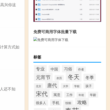
很高兴你这
免费可商用字体批量下载
计算方式如
标签
专业
习俗
中国
作者
冬天
元宵节
冬季
农历
唐代
孩子
北京
大学
学校
人还不知
宋代
寓意
工作
年龄
年初
攻略
手机
很多人
技能