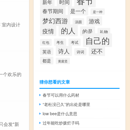
春节
时间
新年
春节期间
是一个
是一种
梦幻西游
游戏
汤圆
 室内设计
的人
疫情
的是
礼物
自己的
考生
考试
红包
诗人
还不
英语
诗词
都是
黄庭坚
一个欢乐的
猜你想看的文章
春节可以用什么药材
“老杜没已久”的出处是哪里
low bee是什么意思
过年能吃炒拨烂子吗
只会发"新