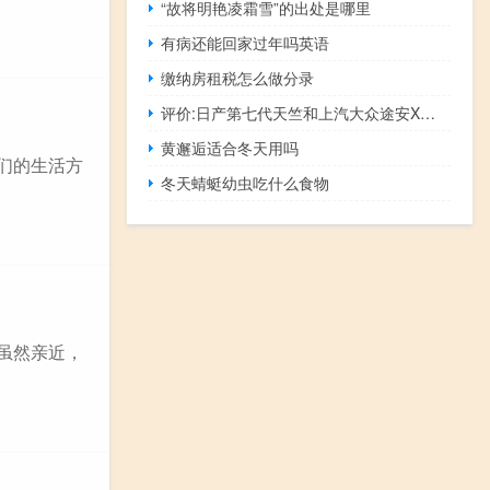
“故将明艳凌霜雪”的出处是哪里
有病还能回家过年吗英语
缴纳房租税怎么做分录
评价:日产第七代天竺和上汽大众途安X怎么样
黄邂逅适合冬天用吗
们的生活方
冬天蜻蜓幼虫吃什么食物
虽然亲近，