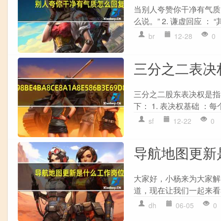
当别人夸赞你干净有气质时
么说。” 2. 谦虚回应 ： 
br
12-28
0
三分之二表决
三分之二股东表决权是指
下： 1. 表决权基础 ：
sf
12-22
0
导航地图更新
大家好，小杨来为大家解
道，现在让我们一起来看看
dh
06-05
0