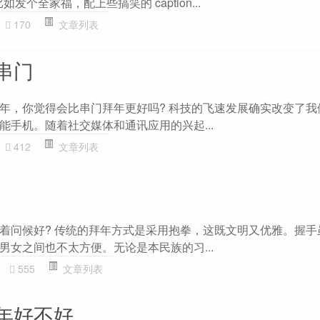
发个全家福，配上些搞笑的 caption...
170
文章列表
串门
年，你觉得会比串门拜年更好吗? 科技的飞速发展确实改变了我
能手机。随着社交媒体和通讯应用的兴起...
412
文章列表
着问候好? 传统的拜年方式是采用抱拳，这既文明又优雅。握手
男女之间也不太方便。无论是本民族的习...
555
文章列表
年好不好