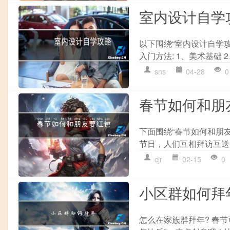
室内设计自学
以下围绕“室内设计自学
入门方法: 1、美术基础 2
sns
04-28
0
春节如何和朋
下面围绕“春节如何和朋
节日，人们互相拜访互送
cjr
02-15
0
小区群如何拜
怎么在家族群拜年? 春