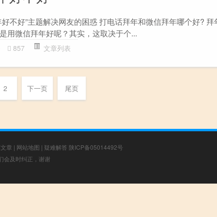
年好不好”主题解决网友的困惑 打电话拜年和微信拜年哪个好? 拜
是用微信拜年好呢？其实，这取决于个...
0
857
文章列表
2
下一页
尾页
荐文章
|
网站地图
|
疑难解答
陕ICP备05014492号
，我们会及时纠正，谢谢