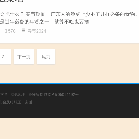
会吃什么？ 春节期间，广东人的餐桌上少不了几样必备的食物
是过年必备的年货之一，就算不吃也要摆...
576
春节2024
2
下一页
尾页
荐文章
|
网站地图
|
疑难解答
陕ICP备05014492号
，我们会及时纠正，谢谢