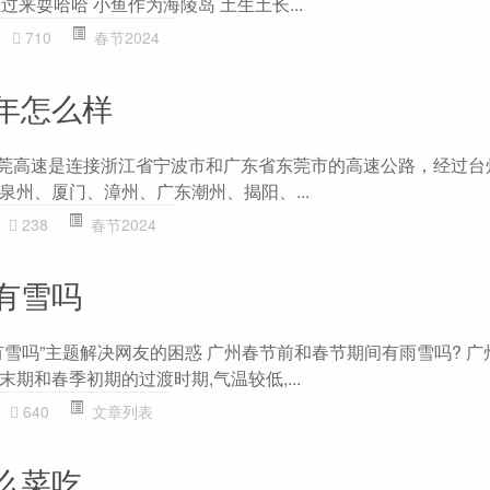
过来耍哈哈 小鱼作为海陵岛 土生土长...
710
春节2024
年怎么样
甬莞高速是连接浙江省宁波市和广东省东莞市的高速公路，经过台
泉州、厦门、漳州、广东潮州、揭阳、...
238
春节2024
有雪吗
有雪吗”主题解决网友的困惑 广州春节前和春节期间有雨雪吗? 广
期和春季初期的过渡时期,气温较低,...
640
文章列表
么菜吃