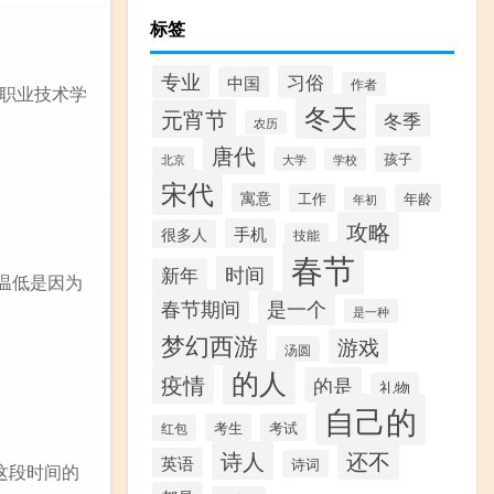
标签
专业
习俗
中国
作者
职业技术学
冬天
元宵节
冬季
农历
唐代
孩子
北京
大学
学校
宋代
寓意
工作
年龄
年初
攻略
手机
很多人
技能
春节
时间
新年
气温低是因为
春节期间
是一个
是一种
梦幻西游
游戏
汤圆
的人
疫情
的是
礼物
自己的
考生
考试
红包
诗人
还不
英语
诗词
这段时间的