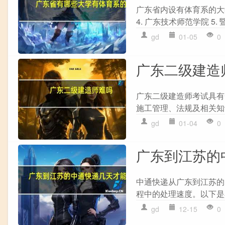
广东省内设有体育系的大学包
4. 广东技术师范学院 5. 暨
gd
01-05
0
广东二级建造
广东二级建造师考试具有
施工管理、法规及相关知
gd
01-04
0
广东到江苏的
中通快递从广东到江苏的
程中的处理速度。以下是具
gd
12-15
0