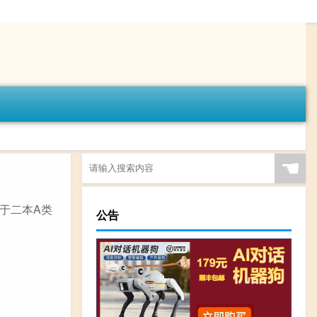
☚
于二本A类
公告