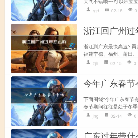
天气不错哦~~可以带宝宝
rgd
02-15
0
浙江回广州过
浙江到广东最快高速? 
福建宁德、福州、莆田、
zjh
02-15
0
今年广东春节
下面围绕“今年广东春节
春节期间往往是处于冬季末
jng
02-14
0
广东过年带什