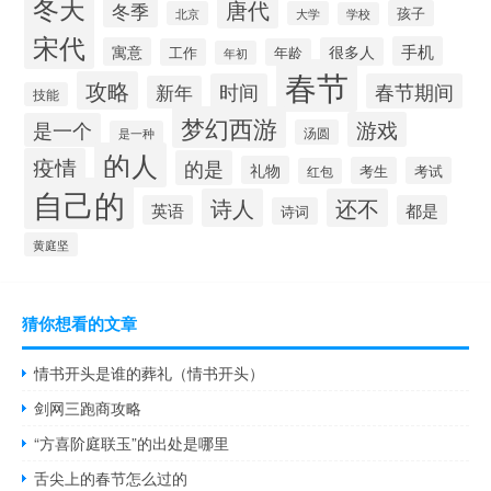
冬天
唐代
冬季
孩子
北京
大学
学校
宋代
手机
寓意
很多人
工作
年龄
年初
春节
攻略
时间
春节期间
新年
技能
梦幻西游
游戏
是一个
汤圆
是一种
的人
疫情
的是
礼物
考生
考试
红包
自己的
诗人
还不
英语
都是
诗词
黄庭坚
猜你想看的文章
情书开头是谁的葬礼（情书开头）
剑网三跑商攻略
“方喜阶庭联玉”的出处是哪里
舌尖上的春节怎么过的