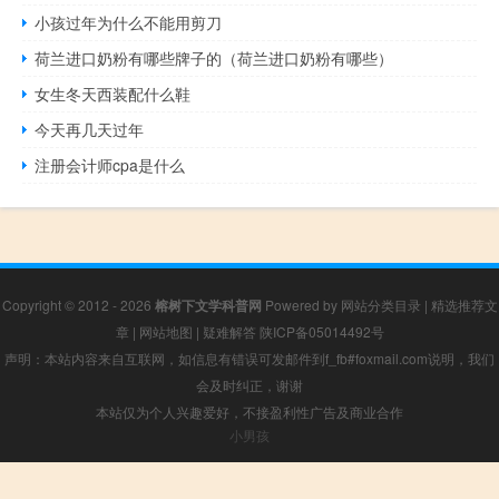
小孩过年为什么不能用剪刀
荷兰进口奶粉有哪些牌子的（荷兰进口奶粉有哪些）
女生冬天西装配什么鞋
今天再几天过年
注册会计师cpa是什么
Copyright © 2012 - 2026
榕树下文学科普网
Powered by
网站分类目录
|
精选推荐文
章
|
网站地图
|
疑难解答
陕ICP备05014492号
声明：本站内容来自互联网，如信息有错误可发邮件到f_fb#foxmail.com说明，我们
会及时纠正，谢谢
本站仅为个人兴趣爱好，不接盈利性广告及商业合作
小男孩