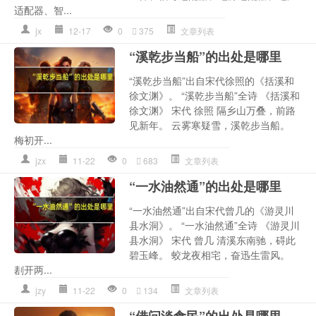
适配器、智...
jx
12-17
0
375
文章列表
“溪乾步当船”的出处是哪里
“溪乾步当船”出自宋代徐照的《括溪和
徐文渊》。 “溪乾步当船”全诗 《括溪和
徐文渊》 宋代 徐照 隔乡山万叠，前路
见新年。 云雾寒疑雪，溪乾步当船。
梅初开...
jzx
11-22
0
683
文章列表
“一水油然通”的出处是哪里
“一水油然通”出自宋代曾几的《游灵川
县水洞》。 “一水油然通”全诗 《游灵川
县水洞》 宋代 曾几 清溪东南驰，碍此
碧玉峰。 蛟龙夜相宅，奋迅生雷风。
剨开两...
jzy
11-22
0
134
文章列表