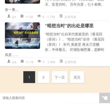
天、富贵何时。 百年光景，七十者稀。
奈一番...
jzx
11-20
0
736
文章列表
“暗想当时”的出处是哪里
“暗想当时”出自宋代黄庭坚的《看花回
（茶词）》。 “暗想当时”全诗 《看花回
（茶词）》 宋代 黄庭坚 夜永兰堂醺
饮，半倚颓玉。 烂熳坠钿堕履，是醉时
风景，...
jza
11-19
0
538
文章列表
1
2
下一页
尾页
☚