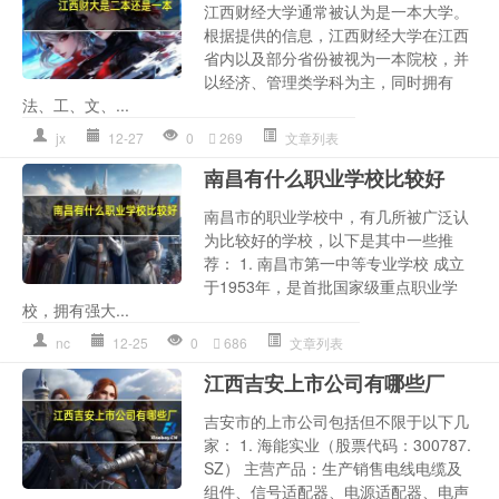
江西财经大学通常被认为是一本大学。
根据提供的信息，江西财经大学在江西
省内以及部分省份被视为一本院校，并
以经济、管理类学科为主，同时拥有
法、工、文、...
jx
12-27
0
269
文章列表
南昌有什么职业学校比较好
南昌市的职业学校中，有几所被广泛认
为比较好的学校，以下是其中一些推
荐： 1. 南昌市第一中等专业学校 成立
于1953年，是首批国家级重点职业学
校，拥有强大...
nc
12-25
0
686
文章列表
江西吉安上市公司有哪些厂
吉安市的上市公司包括但不限于以下几
家： 1. 海能实业（股票代码：300787.
SZ） 主营产品：生产销售电线电缆及
组件、信号适配器、电源适配器、电声