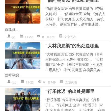
“借问淡食民”的出处是哪里
“借问淡食民”出自宋代黄庭坚的《劳坑
入前城》。 “借问淡食民”全诗 《劳坑入
前城》 宋代 黄庭坚 刀坑石如刀，劳坑
人马劳。 窈窕篁竹阴，是常主逋逃。
白狐跳...
jzj
11-22
0
374
文章列表
“大材我屈渠”的出处是哪里
“大材我屈渠”出自宋代黄庭坚的《奉和
王世弼寄上七兄先生用其韵》。 “大材
我屈渠”全诗 《奉和王世弼寄上七兄先
生用其韵》 宋代 黄庭坚 宫槐弄黄黄，
莲叶绿婉...
jzd
11-22
0
749
文章列表
“行乐休迟”的出处是哪里
“行乐休迟”出自宋代辛弃疾的《行香
子》。 “行乐休迟”全诗 《行香子》 宋
代 辛弃疾 归去来兮。 行乐休迟。 命由