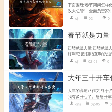
下面围绕“春节期间怎样
政大总管”，全面负责家中
cjr
02-11
0
春节就是力量
团结就是力量 团结就是力
好啊!它把“团结互助”的
cjj
02-09
0
大年三十开车
大年的高速路作文 终于,
我有多开心了。爸爸开车上
dns
02-05
0