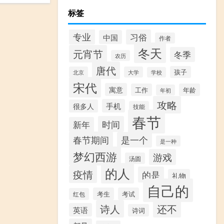
标签
专业
习俗
中国
作者
冬天
元宵节
冬季
农历
唐代
孩子
北京
大学
学校
宋代
寓意
工作
年龄
年初
攻略
手机
很多人
技能
春节
时间
新年
春节期间
是一个
是一种
梦幻西游
游戏
汤圆
的人
疫情
的是
礼物
自己的
考生
考试
红包
诗人
还不
英语
诗词