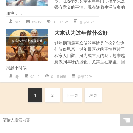
敬。在春节到长辈家串串门，磕个头是
很有意义的事情。现在随着生活节奏的
加快，...
ncg
02-12
0
452
春节2024
大家认为过年做什么好
过年期间最喜欢做的事情是什么? 每逢
佳节倍思亲，过年最喜欢的事情莫过于
和家人团聚。身为成年人的我，越来越
意识到年味的淡化，尤其是在家里。回
想起小时候...
djr
02-12
0
958
春节2024
1
2
下一页
尾页
☚