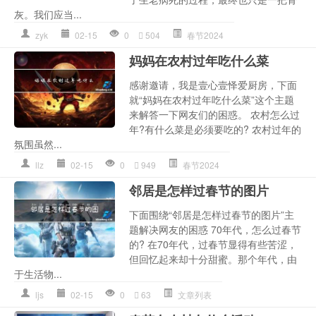
灰。我们应当...
zyk
02-15
0
504
春节2024
妈妈在农村过年吃什么菜
感谢邀请，我是壹心壹怿爱厨房，下面
就“妈妈在农村过年吃什么菜”这个主题
来解答一下网友们的困惑。 农村怎么过
年?有什么菜是必须要吃的? 农村过年的
氛围虽然...
llz
02-15
0
949
春节2024
邻居是怎样过春节的图片
下面围绕“邻居是怎样过春节的图片”主
题解决网友的困惑 70年代，怎么过春节
的? 在70年代，过春节显得有些苦涩，
但回忆起来却十分甜蜜。那个年代，由
于生活物...
ljs
02-15
0
63
文章列表