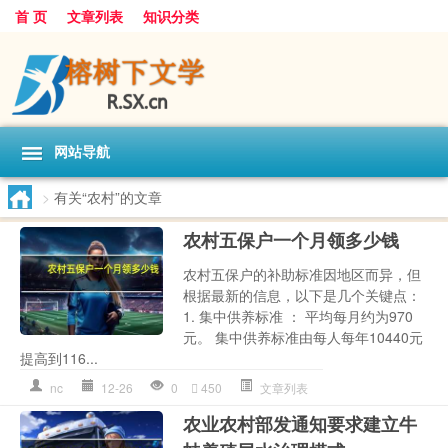
首 页
文章列表
知识分类
网站导航
>
有关“农村”的文章
农村五保户一个月领多少钱
农村五保户的补助标准因地区而异，但
根据最新的信息，以下是几个关键点：
1. 集中供养标准 ： 平均每月约为970
元。 集中供养标准由每人每年10440元
提高到116...
nc
12-26
0
450
文章列表
农业农村部发通知要求建立牛