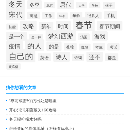
冬天
唐代
冬季
孩子
北京
大学
学校
宋代
手机
寓意
很多人
工作
年龄
年初
春节
攻略
时间
春节期间
新年
技能
梦幻西游
游戏
是一个
汤圆
是一种
的人
疫情
的是
礼物
考生
考试
红包
自己的
诗人
还不
英语
都是
诗词
黄庭坚
猜你想看的文章
“尊前成密约”的出处是哪里
开心消消乐隐藏关160攻略
冬天喝柠檬水好吗
怎样查ip的具体地址（怎样查ip地址）