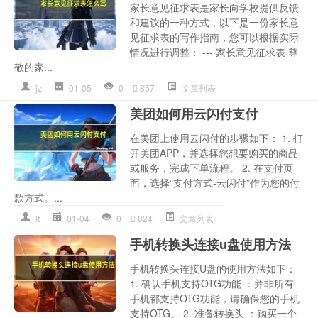
家长意见征求表是家长向学校提供反馈
和建议的一种方式，以下是一份家长意
见征求表的写作指南，您可以根据实际
情况进行调整： --- 家长意见征求表 尊
敬的家...
jz
01-05
0
857
文章列表
美团如何用云闪付支付
在美团上使用云闪付的步骤如下： 1. 打
开美团APP，并选择您想要购买的商品
或服务，完成下单流程。 2. 在支付页
面，选择“支付方式-云闪付”作为您的付
款方式。...
lt
01-04
0
824
文章列表
手机转换头连接u盘使用方法
手机转换头连接U盘的使用方法如下：
1. 确认手机支持OTG功能 ：并非所有
手机都支持OTG功能，请确保您的手机
支持OTG。 2. 准备转换头 ：购买一个