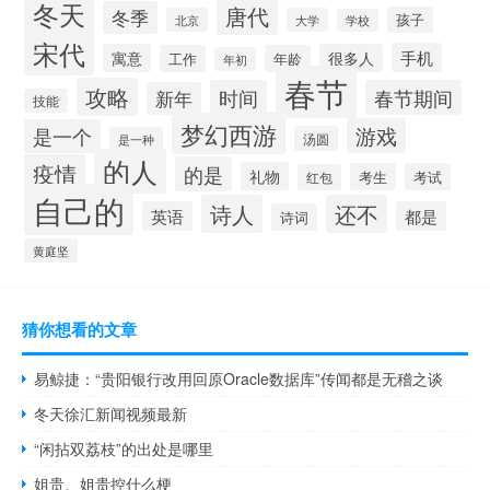
冬天
唐代
冬季
孩子
北京
大学
学校
宋代
手机
寓意
很多人
工作
年龄
年初
春节
攻略
时间
春节期间
新年
技能
梦幻西游
游戏
是一个
汤圆
是一种
的人
疫情
的是
礼物
考生
考试
红包
自己的
诗人
还不
英语
都是
诗词
黄庭坚
猜你想看的文章
易鲸捷：“贵阳银行改用回原Oracle数据库”传闻都是无稽之谈
冬天徐汇新闻视频最新
“闲拈双荔枝”的出处是哪里
姐贵、姐贵控什么梗