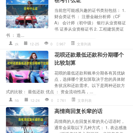
在考什么证
当前您可能感兴趣的证书类别包括： 1.
财会类证书 ： 注册金融分析师（CF
A） 会计师（初中级） 银行从业资格证
书 证券从业资格证书 2. 工程建筑类证
书 ： 造...
zk
12-25
0
967
文章列表
花呗还款最低还款和分期哪个
比较划算
花呗的最低还款和账单分期各有其优缺
点，选择哪个更划算取决于您的具体财
务状况和还款需求。以下是两种还款方
式的比较： 最低还款 优点 ： 资金流动性高，...
hb
12-24
0
761
文章列表
高情商回复长辈的话
高情商的人在回复长辈的关心话语时，
通常会采取以下几种方式： 1. 表达感激