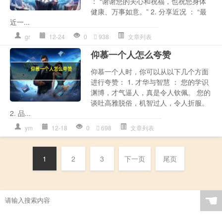
： “谢谢您的关心和祝福，也祝您身体
健康、万事如意。” 2. 分享近况 ： “最
近一...
gr
12-24
0
938
文章列表
仰慕一个人怎么夸赞
仰慕一个人时，你可以从以下几个方面
进行夸赞： 1. 才华与智慧 ： 您的学识
渊博，才气逼人，真是令人钦佩。 您的
谈吐高雅脱俗，机智过人，令人折服。
2. 品...
ym
12-18
0
698
文章列表
1
2
3
下一页
尾页
☚