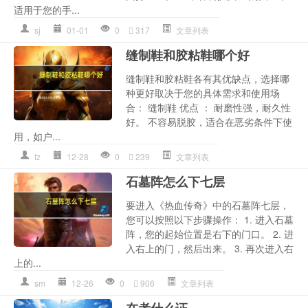
适用于您的手...
sj
01-01
0
317
文章列表
缝制鞋和胶粘鞋哪个好
缝制鞋和胶粘鞋各有其优缺点，选择哪
种更好取决于您的具体需求和使用场
合： 缝制鞋 优点 ： 耐磨性强，耐久性
好。 不容易脱胶，适合在恶劣条件下使
用，如户...
fz
12-28
0
239
文章列表
石墓阵怎么下七层
要进入《热血传奇》中的石墓阵七层，
您可以按照以下步骤操作： 1. 进入石墓
阵，您的起始位置是右下的门口。 2. 进
入右上的门，然后出来。 3. 再次进入右
上的...
sm
12-26
0
906
文章列表