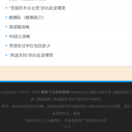
“苍烟乔木古台荒”的出处是哪里
醒狮队（醒狮勋刀）
能源舰攻略
40战士攻略
男朋友过年红包回多少
“风波实怕”的出处是哪里
Copyright © 2012 - 2026
榕树下文学科普网
Powered by
网站分类目录
|
精选推荐文
章
|
网站地图
|
疑难解答
陕ICP备05014492号
声明：本站内容来自互联网，如信息有错误可发邮件到f_fb#foxmail.com说明，我们
会及时纠正，谢谢
本站仅为个人兴趣爱好，不接盈利性广告及商业合作
小男孩