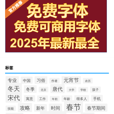
标签
元宵节
专业
习俗
中国
作者
农历
冬天
唐代
冬季
孩子
北京
大学
学校
宋代
手机
寓意
很多人
工作
年龄
年初
春节
攻略
时间
春节期间
新年
技能