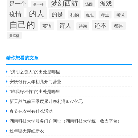
梦幻西游
游戏
是一个
汤圆
是一种
的人
疫情
的是
礼物
考生
考试
红包
自己的
诗人
还不
英语
都是
诗词
黄庭坚
猜你想看的文章
“济阴之贾人”的出处是哪里
安庆银行大年初几开门营业
“唯我好种竹”的出处是哪里
新天然气前三季度累计净利润6.77亿元
春节在农村有什么活动
湖南科技大学服务门户网址（湖南科技大学统一收支平台）
过年哪天穿红新衣