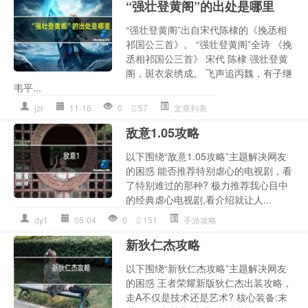
“强壮登黄阁”的出处是哪里
“强壮登黄阁”出自宋代陈棣的《挽丞相
祁国公三首》。 “强壮登黄阁”全诗 《挽
丞相祁国公三首》 宋代 陈棣 强壮登黄
阁，斑衣衮绣成。 飞声追丙魏，有子继
韦平...
jzr
11-16
0
57
文章列表
敌意1.05攻略
以下围绕“敌意1.05攻略”主题解决网友
的困惑 能否推荐特别虐心的电视剧，看
了特别难过的那种? 极力推荐我心目中
的经典虐心电视剧,看介绍就让人...
dy1
05-04
0
151
手游攻略
新狄仁杰攻略
以下围绕“新狄仁杰攻略”主题解决网友
的困惑 王者荣耀新版狄仁杰出装攻略，
走A不仅是技术还是艺术? 核心装备:末