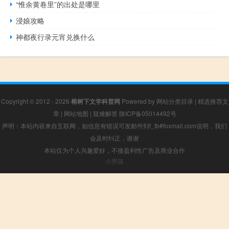
“惟余黄卷里”的出处是哪里
浸娘攻略
神都夜行录元宵兑换什么
Copyright © 2012 - 2026
榕树下文学科普网
Powered by
网站分类目录
|
精选推荐文
章
|
网站地图
|
疑难解答
陕ICP备05014492号
声明：本站内容来自互联网，如信息有错误可发邮件到f_fb#foxmail.com说明，我们
会及时纠正，谢谢
本站仅为个人兴趣爱好，不接盈利性广告及商业合作
小男孩