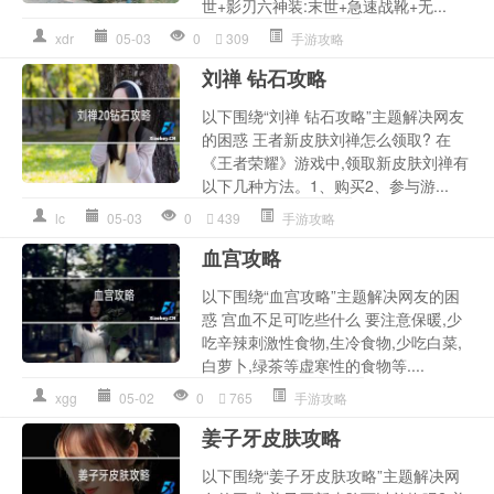
世+影刃六神装:末世+急速战靴+无...
xdr
05-03
0
309
手游攻略
刘禅 钻石攻略
以下围绕“刘禅 钻石攻略”主题解决网友
的困惑 王者新皮肤刘禅怎么领取? 在
《王者荣耀》游戏中,领取新皮肤刘禅有
以下几种方法。1、购买2、参与游...
lc
05-03
0
439
手游攻略
血宫攻略
以下围绕“血宫攻略”主题解决网友的困
惑 宫血不足可吃些什么 要注意保暖,少
吃辛辣刺激性食物,生冷食物,少吃白菜,
白萝卜,绿茶等虚寒性的食物等....
xgg
05-02
0
765
手游攻略
姜子牙皮肤攻略
以下围绕“姜子牙皮肤攻略”主题解决网