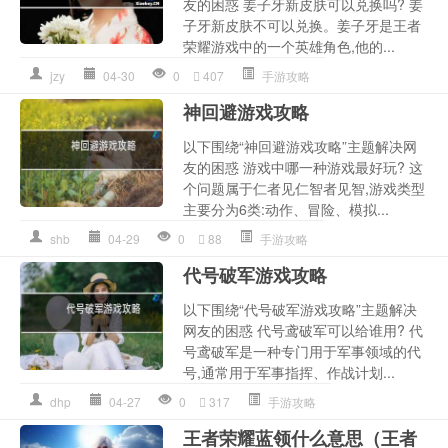
友的困惑 姜子牙新皮肤可以兑换吗? 姜
子牙新皮肤不可以兑换。姜子牙是王者
荣耀游戏中的一个英雄角色,他的...
jzy
04-30
0
407
手游攻略
神回避游戏攻略
以下围绕“神回避游戏攻略”主题解决网
友的困惑 游戏中哪一种游戏最好玩? 这
个问题属于仁者见仁智者见智,游戏类型
主要分为6类:动作、冒险、模拟...
shb
04-29
0
88
手游攻略
代号破军游戏攻略
以下围绕“代号破军游戏攻略”主题解决
网友的困惑 代号鸢破军可以给谁用? 代
号鸢破军是一种专门用于军事领域的代
号,通常用于军事指挥、作战计划...
dhp
04-27
0
317
手游攻略
王者荣耀蓝领什么意思（王者