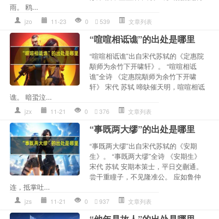
雨。 鸥...
jzo
11-23
0
539
文章列表
“喧喧相诋谯”的出处是哪里
“喧喧相诋谯”出自宋代苏轼的《定惠院
顒师为余竹下开啸轩》。 “喧喧相诋
谯”全诗 《定惠院顒师为余竹下开啸
轩》 宋代 苏轼 啼鴃催天明，喧喧相诋
谯。 暗蛩泣...
jzx
11-21
0
376
文章列表
“事既两大缪”的出处是哪里
“事既两大缪”出自宋代苏轼的《安期
生》。 “事既两大缪”全诗 《安期生》
宋代 苏轼 安期本策士，平日交蒯通。
尝干重瞳子，不见隆准公。 应如鲁仲
连，抵掌吐...
jzs
11-21
0
937
文章列表