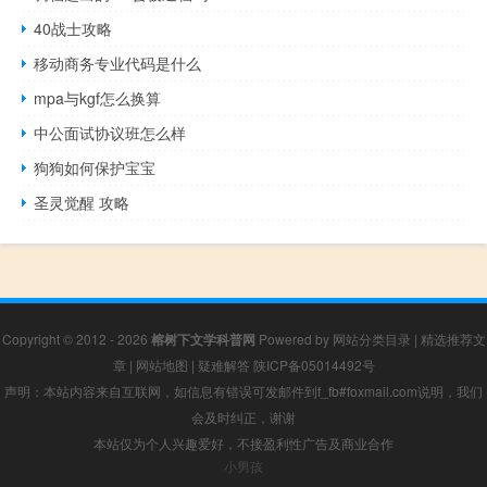
40战士攻略
移动商务专业代码是什么
mpa与kgf怎么换算
中公面试协议班怎么样
狗狗如何保护宝宝
圣灵觉醒 攻略
Copyright © 2012 - 2026
榕树下文学科普网
Powered by
网站分类目录
|
精选推荐文
章
|
网站地图
|
疑难解答
陕ICP备05014492号
声明：本站内容来自互联网，如信息有错误可发邮件到f_fb#foxmail.com说明，我们
会及时纠正，谢谢
本站仅为个人兴趣爱好，不接盈利性广告及商业合作
小男孩