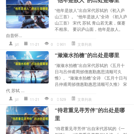
“他年是故人”的出处是哪里
“他年是故人”出自宋代苏轼的《初入庐
山三首》。 “他年是故人”全诗 《初入庐
山三首》 宋代 苏轼 青山若无素，偃蹇
不相亲。 要识庐山面，他年是故人。
自昔怀...
jzt
11-21
0
901
文章列表
“潋潋水拍檐”的出处是哪里
“潋潋水拍檐”出自宋代苏轼的《五月十
日与吕仲甫周邠僧惠勤惠思清顺可久
惟》。 “潋潋水拍檐”全诗 《五月十日与
吕仲甫周邠僧惠勤惠思清顺可久惟》 宋
代 苏轼 ...
jzl
11-21
0
529
文章列表
“待君重见寻芳伴”的出处是哪
里
“待君重见寻芳伴”出自宋代苏轼的《一