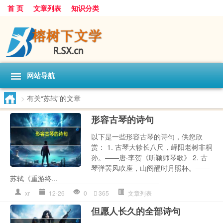
首 页
文章列表
知识分类
网站导航
>
有关“苏轼”的文章
形容古琴的诗句
以下是一些形容古琴的诗句，供您欣
赏： 1. 古琴大轸长八尺，峄阳老树非桐
孙。——唐·李贺《听颖师琴歌》 2. 古
琴弹罢风吹座，山阁醒时月照杯。——
苏轼《重游终...
xr
12-26
0
365
文章列表
但愿人长久的全部诗句