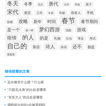
冬天
唐代
冬季
孩子
北京
大学
学校
宋代
手机
寓意
很多人
工作
年龄
年初
春节
攻略
时间
春节期间
新年
技能
梦幻西游
游戏
是一个
汤圆
是一种
的人
疫情
的是
礼物
考生
考试
红包
自己的
诗人
还不
英语
都是
诗词
黄庭坚
猜你想看的文章
反向修音什么梗？什么梗
“只园见法身”的出处是哪里
“宪宪大人”的出处是哪里
调档超出的5%会被退档吗