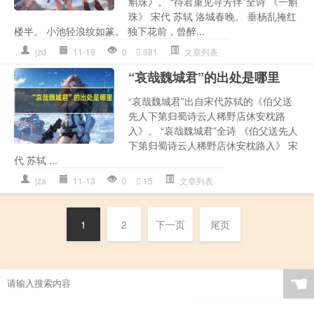
斛珠》。 “待君重见寻芳伴”全诗 《一斛
珠》 宋代 苏轼 洛城春晚。 垂杨乱掩红
楼半。 小池轻浪纹如篆。 独下花前，曾醉...
jzd
11-19
0
381
文章列表
“哀哉魏城君”的出处是哪里
“哀哉魏城君”出自宋代苏轼的《伯父送
先人下第归蜀诗云人稀野店休安枕路
入》。 “哀哉魏城君”全诗 《伯父送先人
下第归蜀诗云人稀野店休安枕路入》 宋
代 苏轼 ...
jza
11-13
0
15
文章列表
1
2
下一页
尾页
☚