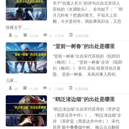
关于“但愿人长久”的诗句出自北宋诗人
苏轼的《水调歌头》。全诗如下： ```明
月几时有？把酒问青天。不知天上宫
阙，今夕是何年。我欲乘风归去，又恐
琼楼玉宇，...
dy
12-24
0
316
文章列表
“堂前一树春”的出处是哪里
“堂前一树春”出自宋代苏轼的《阮郎归
（梅词）》。 “堂前一树春”全诗 《阮郎
归（梅词）》 宋代 苏轼 暗香浮动月黄
昏。 堂前一树春。 东风何事入西邻。
儿家...
jzt
11-24
0
684
文章列表
“鸥泛渚边烟”的出处是哪里
“鸥泛渚边烟”出自宋代苏庠的《菩萨蛮
（周彦达舟中作）》。 “鸥泛渚边烟”全
诗 《菩萨蛮（周彦达舟中作）》 宋代
苏庠 眼中叠叠烟中树。 晚云点点翻荷