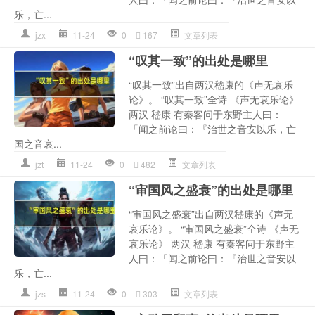
乐，亡...
jzx
11-24
0
167
文章列表
“叹其一致”的出处是哪里
“叹其一致”出自两汉嵇康的《声无哀乐
论》。 “叹其一致”全诗 《声无哀乐论》
两汉 嵇康 有秦客问于东野主人曰：
「闻之前论曰：『治世之音安以乐，亡
国之音哀...
jzt
11-24
0
482
文章列表
“审国风之盛衰”的出处是哪里
“审国风之盛衰”出自两汉嵇康的《声无
哀乐论》。 “审国风之盛衰”全诗 《声无
哀乐论》 两汉 嵇康 有秦客问于东野主
人曰：「闻之前论曰：『治世之音安以
乐，亡...
jzs
11-24
0
303
文章列表