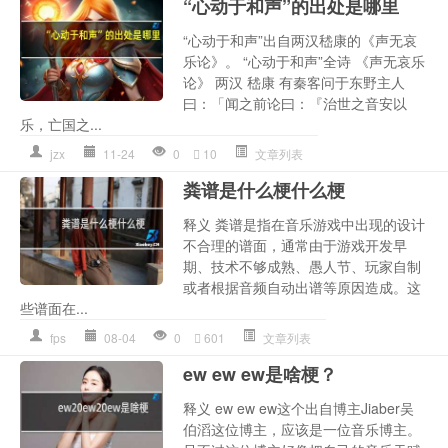
“心动于和声”的出处是哪里
“心动于和声”出自两汉嵇康的《声无哀
乐论》。 “心动于和声”全诗 《声无哀乐
论》 两汉 嵇康 有秦客问于东野主人
曰：「闻之前论曰：『治世之音安以
乐，亡国之...
jzx
11-24
0
10
文章列表
粪谱是什么梗什么梗
释义 粪谱是指在音乐游戏中出现的设计
不合理的谱面，通常由于游戏开发早
期、技术不够成熟、愚人节、玩家自制
或者根据音频自动出谱等原因造成。这
些谱面在...
fps
08-04
0
601
文章列表
ew ew ew是啥梗？
释义 ew ew ew这个出自博主Jiaber吴
伯滔这位博主，应该是一位音乐博主。