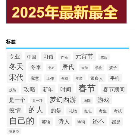
标签
元宵节
专业
习俗
中国
作者
农历
冬天
唐代
冬季
孩子
北京
大学
学校
宋代
手机
寓意
很多人
工作
年龄
年初
春节
攻略
时间
春节期间
新年
技能
梦幻西游
游戏
是一个
汤圆
是一种
的人
疫情
的是
礼物
考生
考试
红包
自己的
诗人
还不
英语
都是
诗词
黄庭坚