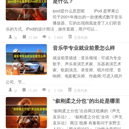
是什么？
ipod是什么意思呢 iPod 是苹果公
司于2001年推出的一款便携式数字音乐
播放器。它的出现彻底改变了人们听音
乐的方式。iPod的设计简洁，操作直观，用户可以...
ip
11-26
0
663
文章列表
音乐学专业就业前景怎么样
就业前景描述：音乐领域：可成为专业
歌手、声乐表演艺术家、乐器表演艺术
家、歌剧演员、录音师、唱片经理、音
响师、电影配乐师、作曲师;可进入唱片
公司、节...
yl
11-25
0
109
文章列表
“叙刚柔之分也”的出处是哪里
“叙刚柔之分也”出自两汉嵇康的《声无
哀乐论》。 “叙刚柔之分也”全诗 《声无
哀乐论》 两汉 嵇康 有秦客问于东野主
人曰：「闻之前论曰：『治世之音安以