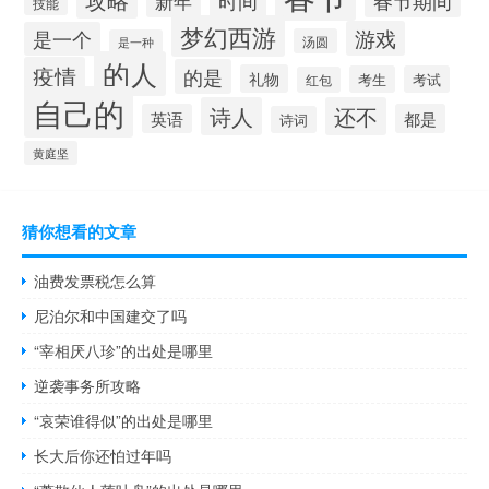
时间
春节期间
新年
技能
梦幻西游
游戏
是一个
汤圆
是一种
的人
疫情
的是
礼物
考生
考试
红包
自己的
诗人
还不
英语
都是
诗词
黄庭坚
猜你想看的文章
油费发票税怎么算
尼泊尔和中国建交了吗
“宰相厌八珍”的出处是哪里
逆袭事务所攻略
“哀荣谁得似”的出处是哪里
长大后你还怕过年吗