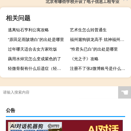
北京有哪些学校开设了电子信息工程专业
相关问题
逃离钻石亨利公寓攻略
艺术生怎么转普通生
“原田足雨陂塘白”的出处是哪里
福州遛狗驯龙高手 炫神福州笑话整理什么梗
过年哪天适合去女方家吃饭
“怜君头已白”的出处是哪里
藕用水焯完怎么变成紫色的了
《光之子》攻略
轻微骨裂有什么后遗症（轻微骨裂有什么感觉）
注册不了张z微博账号是什么（微博账号是什么）
☚
公告