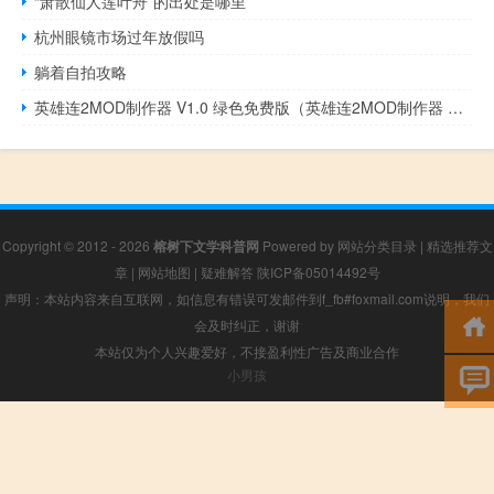
“萧散仙人莲叶舟”的出处是哪里
杭州眼镜市场过年放假吗
躺着自拍攻略
英雄连2MOD制作器 V1.0 绿色免费版（英雄连2MOD制作器 V1.0 绿色免费版功能简介）
Copyright © 2012 - 2026
榕树下文学科普网
Powered by
网站分类目录
|
精选推荐文
章
|
网站地图
|
疑难解答
陕ICP备05014492号
声明：本站内容来自互联网，如信息有错误可发邮件到f_fb#foxmail.com说明，我们
会及时纠正，谢谢
本站仅为个人兴趣爱好，不接盈利性广告及商业合作
小男孩