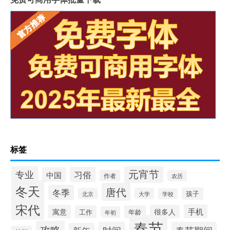
标签
元宵节
专业
习俗
中国
作者
农历
冬天
唐代
冬季
孩子
北京
大学
学校
宋代
手机
寓意
很多人
工作
年龄
年初
春节
攻略