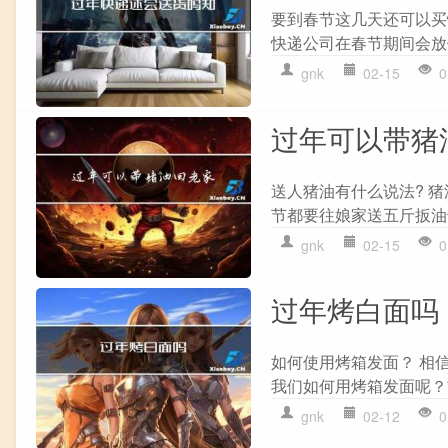
要到春节这几天还可以买
快递公司在春节期间会放
gnk
02-15
0
过年可以带猪
送人猪油有什么说法? 
节都要往娘家送五斤扳油也
gnk
02-15
0
过年烤白面吗
如何使用烤箱发面？ 相
我们如何用烤箱发面呢？
gnk
02-12
0