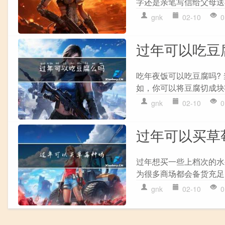
字还是亲笔写信给父母送祝
gnk
02-10
0
过年可以吃豆
吃年夜饭可以吃豆腐吗?
如，你可以将豆腐切成块
gnk
02-10
0
过年可以买草
过年想买一些上档次的水
为很多商场都会备货充足
gnk
02-10
0