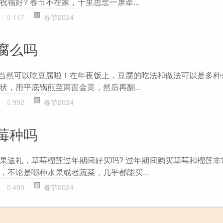
福好? 春节不在家，千里思念一屏牵...
117
春节2024
腐么吗
 当然可以吃豆腐啦！在年夜饭上，豆腐的吃法和做法可以是多种
状，用平底锅煎至两面金黄，然后再翻...
992
春节2024
莓种吗
果送礼，草莓榴莲过年期间好买吗? 过年期间购买草莓和榴莲非
，不论是哪种水果或者蔬菜，几乎都能买...
490
春节2024