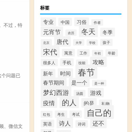
标签
专业
习俗
中国
作者
。不过，特
冬天
元宵节
冬季
农历
唐代
孩子
北京
大学
学校
宋代
寓意
工作
年龄
年初
攻略
手机
很多人
技能
春节
时间
新年
这个问题已
春节期间
是一个
是一种
梦幻西游
游戏
汤圆
的人
疫情
的是
礼物
自己的
考生
考试
红包
诗人
还不
英语
诗词
视频、微信文