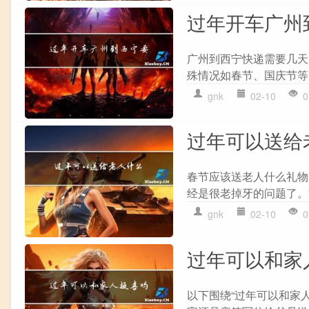
过年开车广州
广州到西宁快递需要几天
殊情况如春节、国庆节等
gnk
02-10
0
过年可以送给
春节应该送老人什么礼物
经是很老掉牙的问题了。前
gnk
02-10
0
过年可以和家
以下围绕“过年可以和家