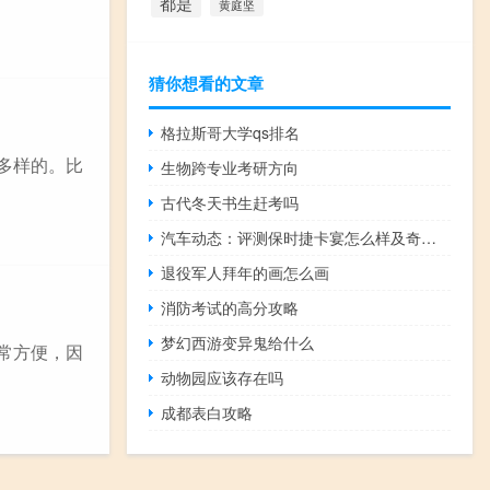
都是
黄庭坚
猜你想看的文章
格拉斯哥大学qs排名
多样的。比
生物跨专业考研方向
古代冬天书生赶考吗
汽车动态：评测保时捷卡宴怎么样及奇瑞瑞虎5x多少钱
退役军人拜年的画怎么画
消防考试的高分攻略
梦幻西游变异鬼给什么
常方便，因
动物园应该存在吗
成都表白攻略