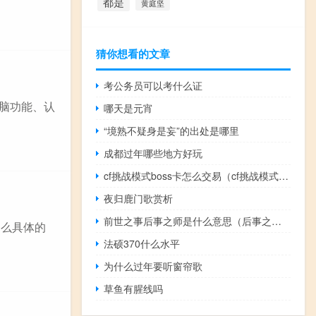
都是
黄庭坚
猜你想看的文章
考公务员可以考什么证
的脑功能、认
哪天是元宵
“境熟不疑身是妄”的出处是哪里
成都过年哪些地方好玩
cf挑战模式boss卡怎么交易（cf挑战模式boss）
夜归鹿门歌赏析
前世之事后事之师是什么意思（后事之师是什么意思）
那么具体的
法硕370什么水平
为什么过年要听窗帘歌
草鱼有腥线吗