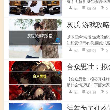
看！ 1.杭州限行条例-杭州限
hz
06-06
0
灰质 游戏攻略
以下围绕“灰质 游戏攻略
知和意识等有关,因此想要
hz
05-04
0
合众思壮：拟公
【合众思壮：拟公开挂牌转
是什么情况呢，下面大家可
hz
04-16
0
活着为了什么