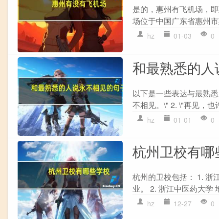
是的，惠州有飞机场，即
场位于中国广东省惠州市
hz
01-03
0
和最熟悉的人
以下是一些表达与最熟悉的
不相见。\" 2. \"再见，也
hz
01-01
0
杭州卫校有哪
杭州的卫校包括： 1. 
业。 2. 浙江中医药大学
hz
12-27
0