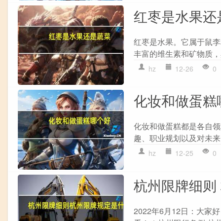
红枣是水果还
红枣是水果。它属于鼠李
丰富的维生素和矿物质，
hz
12-26
0
化妆和做蛋糕
化妆和做蛋糕都是各自领
趣、职业规划以及对未来
hz
12-25
0
杭州限牌细则
2022年6月12日：