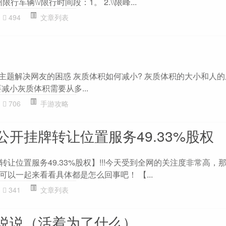
行车辆\\/限行时间段：1。 2.\\限峰...
494
文章列表
”主题解决网友的困惑 灰质体积如何减小? 灰质体积的大小和人
减小灰质体积需要从多...
706
手游攻略
开挂牌转让位置服务49.33%股权
让位置服务49.33%股权】!!!今天受到全网的关注度非常高，
以一起来看看具体都是怎么回事吧！ 【...
341
文章列表
说说（活着为了什么）