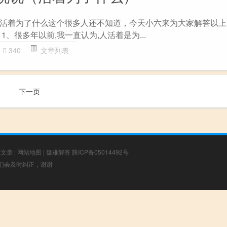
活着为了什么这个很多人还不知道，今天小六来为大家解答以上
1、很多年以前,我一直认为,人活着是为...
340
文章列表
下一页
荐文章
|
网站地图
|
疑难解答
陕ICP备05014492号
，我们会及时纠正，谢谢