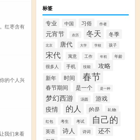
标签
专业
习俗
中国
作者
。红枣含有
冬天
元宵节
冬季
农历
唐代
孩子
北京
大学
学校
宋代
寓意
工作
年龄
年初
攻略
手机
很多人
技能
春节
时间
新年
你的个人兴
春节期间
是一个
是一种
梦幻西游
游戏
汤圆
的人
疫情
的是
礼物
自己的
考生
考试
红包
诗人
还不
英语
诗词
在让我们来看