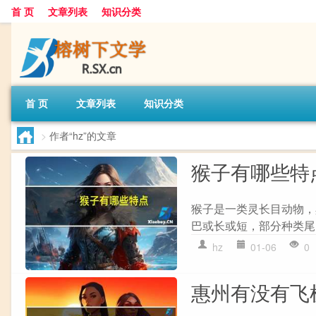
首 页
文章列表
知识分类
首 页
文章列表
知识分类
>
作者“hz”的文章
猴子有哪些特
猴子是一类灵长目动物，具
巴或长或短，部分种类尾巴具
hz
01-06
0
惠州有没有飞