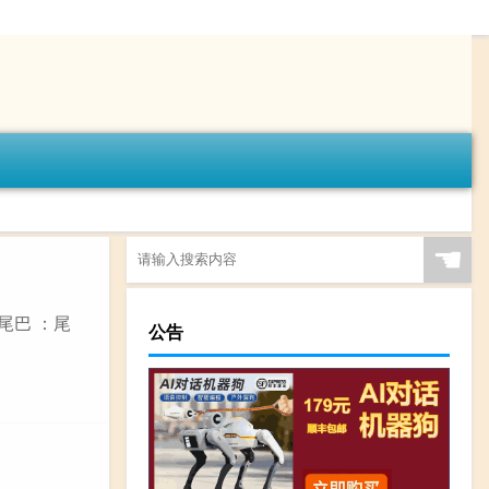
☚
尾巴 ：尾
公告