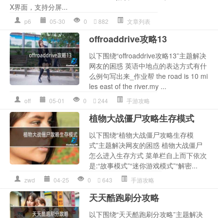
X界面，支持分屏...
p6
05-30
0
882
文章列表
offroaddrive攻略13
以下围绕“offroaddrive攻略13”主题解决
网友的困惑 英语中地点的表达方式有什
么例句写出来_作业帮 the road is 10 mi
les east of the river.my ...
off
05-01
0
244
手游攻略
植物大战僵尸攻略生存模式
以下围绕“植物大战僵尸攻略生存模
式”主题解决网友的困惑 植物大战僵尸
怎么进入生存方式 菜单栏自上而下依次
是:“故事模式”“迷你游戏模式”“解密...
zwd
04-25
0
643
手游攻略
天天酷跑刷分攻略
以下围绕“天天酷跑刷分攻略”主题解决