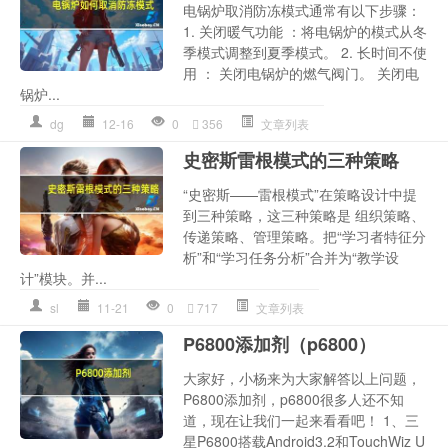
电锅炉取消防冻模式通常有以下步骤：
1. 关闭暖气功能 ：将电锅炉的模式从冬
季模式调整到夏季模式。 2. 长时间不使
用 ： 关闭电锅炉的燃气阀门。 关闭电
锅炉...
dg
12-16
0
356
文章列表
史密斯雷根模式的三种策略
“史密斯——雷根模式”在策略设计中提
到三种策略，这三种策略是 组织策略、
传递策略、管理策略。把“学习者特征分
析”和“学习任务分析”合并为“教学设
计”模块。并...
sl
11-21
0
717
文章列表
P6800添加剂（p6800）
大家好，小杨来为大家解答以上问题，
P6800添加剂，p6800很多人还不知
道，现在让我们一起来看看吧！ 1、三
星P6800搭载Android3.2和TouchWiz U