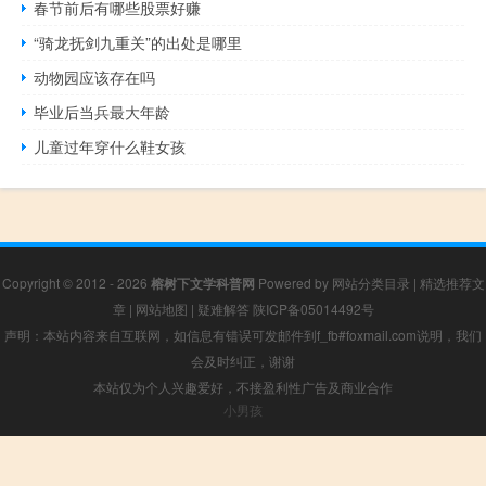
春节前后有哪些股票好赚
“骑龙抚剑九重关”的出处是哪里
动物园应该存在吗
毕业后当兵最大年龄
儿童过年穿什么鞋女孩
Copyright © 2012 - 2026
榕树下文学科普网
Powered by
网站分类目录
|
精选推荐文
章
|
网站地图
|
疑难解答
陕ICP备05014492号
声明：本站内容来自互联网，如信息有错误可发邮件到f_fb#foxmail.com说明，我们
会及时纠正，谢谢
本站仅为个人兴趣爱好，不接盈利性广告及商业合作
小男孩