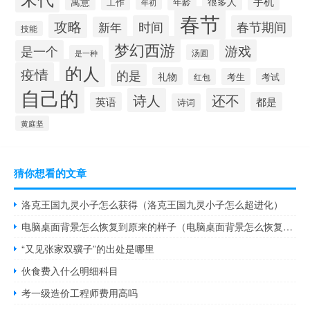
手机
寓意
很多人
工作
年龄
年初
春节
攻略
时间
春节期间
新年
技能
梦幻西游
游戏
是一个
汤圆
是一种
的人
疫情
的是
礼物
考生
考试
红包
自己的
诗人
还不
英语
都是
诗词
黄庭坚
猜你想看的文章
洛克王国九灵小子怎么获得（洛克王国九灵小子怎么超进化）
电脑桌面背景怎么恢复到原来的样子（电脑桌面背景怎么恢复原来的）
“又见张家双骥子”的出处是哪里
伙食费入什么明细科目
考一级造价工程师费用高吗