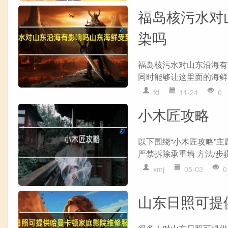
福岛核污水对
染吗
福岛核污水对山东沿海有
同时能够让这里面的海鲜
fd
11-24
0
小木匠攻略
以下围绕“小木匠攻略”主
严禁拆除承重墙 方法/步骤2
xmj
05-03
0
山东日照可提