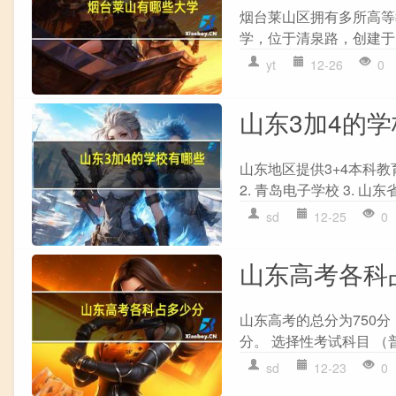
烟台莱山区拥有多所高等
学，位于清泉路，创建于1
yt
12-26
0
山东3加4的
山东地区提供3+4本科教
2. 青岛电子学校 3. 山东
sd
12-25
0
山东高考各科
山东高考的总分为750分
分。 选择性考试科目 （
sd
12-23
0