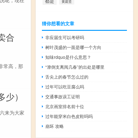
况呢，现在
都是
黄庭坚
猜你想看的文章
卖合
非应届生可以考研吗
树叶茂盛的一面是哪一个方向
知味rdquo是什么意思？
非常高，那
“潦倒支离阅几春”的出处是哪里
舌尖上的春节怎么过的
过年可以吃豆腐么吗
多少）
交通事故误工证明
北京画室排名前十位
六来为大家
过年能穿米白色皮鞋吗吗
崩坏 攻略