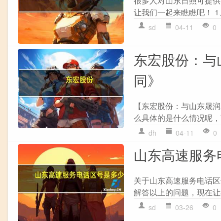
很多人对山东日照可提供
让我们一起来瞧瞧吧！ 1、
sd
04-11
0
东宏股份：与
同》
【东宏股份：与山东晟润
么具体的是什么情况呢，
dh
04-11
0
山东高速服务
关于山东高速服务电话区
解答以上的问题，现在让我
sd
03-26
0