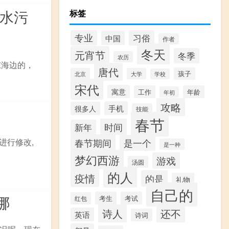
废水污
标签
专业
习俗
中国
作者
冬天
元宵节
冬季
农历
东海边的，
唐代
孩子
北京
大学
学校
宋代
寓意
工作
年龄
年初
攻略
手机
很多人
技能
春节
时间
新年
春节期间
进行修改,
是一个
是一种
梦幻西游
游戏
汤圆
的人
疫情
的是
礼物
自己的
哪
考生
考试
红包
诗人
还不
英语
诗词