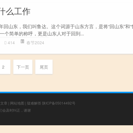
什么工作
年回山东，我们叫鲁达。这个词源于山东方言，是将“回山东”和“
一个简单的称呼，更是山东人对于回到...
414
春节2024
2
下一页
尾页
荐文章
|
网站地图
|
疑难解答
陕ICP备05014492号
，我们会及时纠正，谢谢