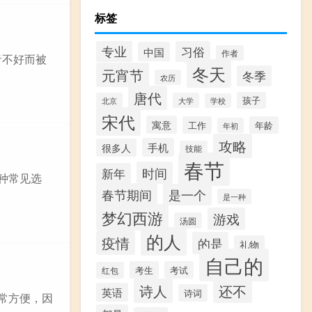
标签
专业
习俗
中国
作者
音不好而被
冬天
元宵节
冬季
农历
唐代
孩子
北京
大学
学校
宋代
寓意
工作
年龄
年初
攻略
手机
很多人
技能
春节
时间
新年
种常见选
春节期间
是一个
是一种
梦幻西游
游戏
汤圆
的人
疫情
的是
礼物
自己的
考生
考试
红包
诗人
还不
英语
诗词
常方便，因