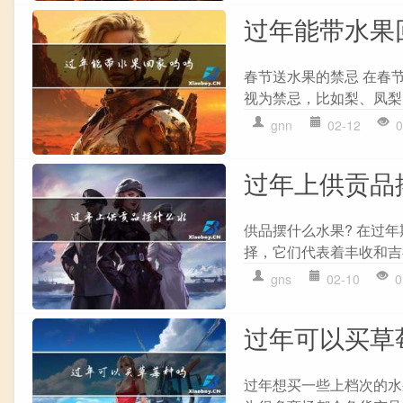
过年能带水果
春节送水果的禁忌 在春
视为禁忌，比如梨、凤梨、
gnn
02-12
0
过年上供贡品
供品摆什么水果? 在过
择，它们代表着丰收和吉
gns
02-10
0
过年可以买草
过年想买一些上档次的水