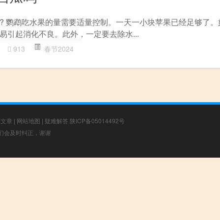
? 鹦鹉吃水果的量需要适量控制。一天一小块苹果已经足够了。
易引起消化不良。此外，一定要去除水...
0
913
春节2024
荐文章
|
网站地图
|
疑难解答
陕ICP备05014492号
，我们会及时纠正，谢谢