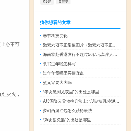
都是
黄庭坚
猜你想看的文章
春节科技变化
桌上必不可
激素六项不正常值图片（激素六项不正常的症状）
海南将赴香港发行不超过50亿元离岸人民币地方政府债券
隶书过年啦怎样写
过年年货哪里买便宜点
煮元宵要大火吗
“孝友恳恻见表里”的出处是哪里
红红火火，
A股国资云异动拉升常山北明封板涨停通行宝、电科数字、美利云、紫光股份等跟涨
梦幻西游红包怎么获得最快
“刺史蹔凭熊”的出处是哪里