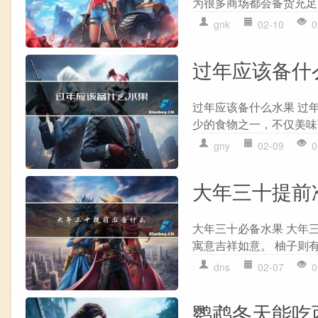
为很多商场都会备货充足
gnk
02-10
0
过年应该备什
过年应该备什么水果 过
少的食物之一，不仅美味
gny
02-09
0
大年三十提前
大年三十必备水果 大年
寓意吉祥如意。 柚子则有
dns
02-07
0
鹦鹉冬天能吃