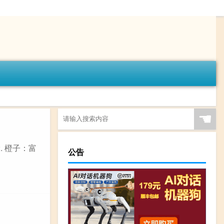
☚
. 橙子：富
公告