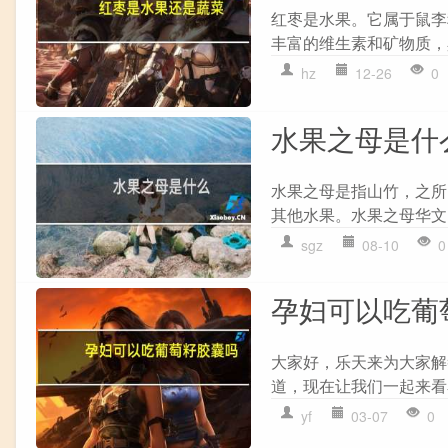
红枣是水果。它属于鼠李
丰富的维生素和矿物质，
hz
12-26
0
水果之母是什
水果之母是指山竹，之所
其他水果。水果之母华文叫山
sgz
08-10
0
孕妇可以吃葡
大家好，乐天来为大家解
道，现在让我们一起来看看
yf
03-07
0