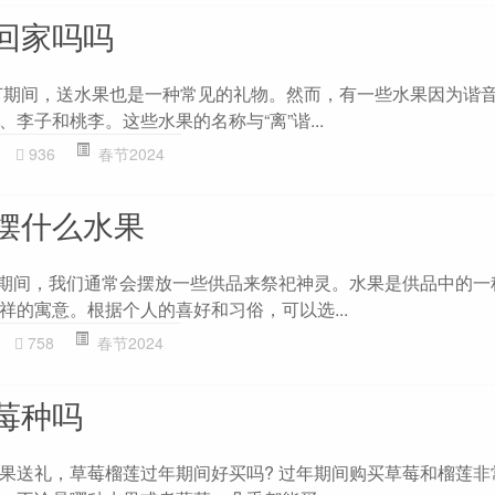
回家吗吗
节期间，送水果也是一种常见的礼物。然而，有一些水果因为谐
李子和桃李。这些水果的名称与“离”谐...
936
春节2024
摆什么水果
年期间，我们通常会摆放一些供品来祭祀神灵。水果是供品中的一
祥的寓意。根据个人的喜好和习俗，可以选...
758
春节2024
莓种吗
果送礼，草莓榴莲过年期间好买吗? 过年期间购买草莓和榴莲非