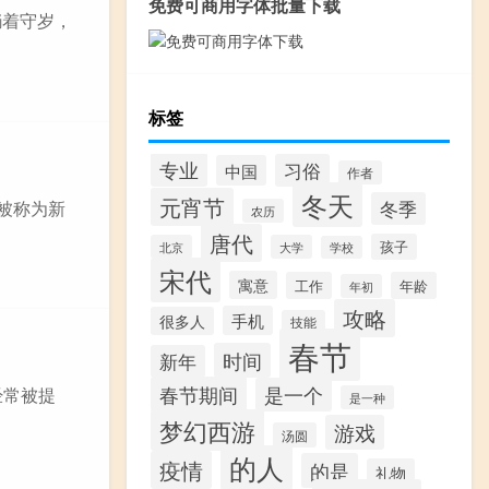
免费可商用字体批量下载
躺着守岁，
标签
专业
习俗
中国
作者
冬天
元宵节
被称为新
冬季
农历
唐代
孩子
北京
大学
学校
宋代
寓意
工作
年龄
年初
攻略
手机
很多人
技能
春节
时间
新年
春节期间
是一个
经常被提
是一种
梦幻西游
游戏
汤圆
的人
疫情
的是
礼物