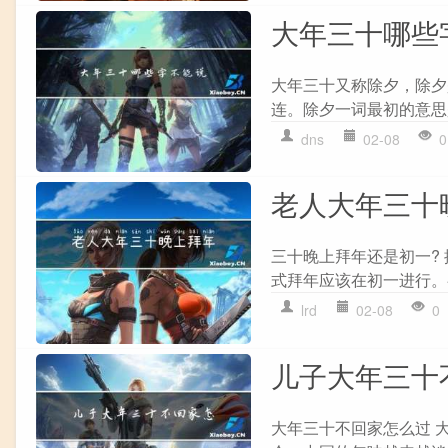
大年三十哪些
大年三十又称除夕，除夕
连。除夕一词最初的意思是
dns
02-08
0
老人大年三十
三十晚上拜年还是初一?
式拜年应该在初一进行。
lrd
02-08
0
儿子大年三十
大年三十不回家怎么过 