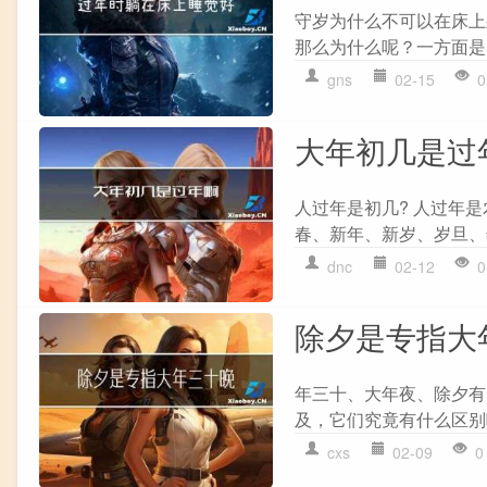
守岁为什么不可以在床上
那么为什么呢？一方面是
gns
02-15
0
大年初几是过
人过年是初几? 人过年
春、新年、新岁、岁旦、
dnc
02-12
0
除夕是专指大
年三十、大年夜、除夕有
及，它们究竟有什么区别
cxs
02-09
0