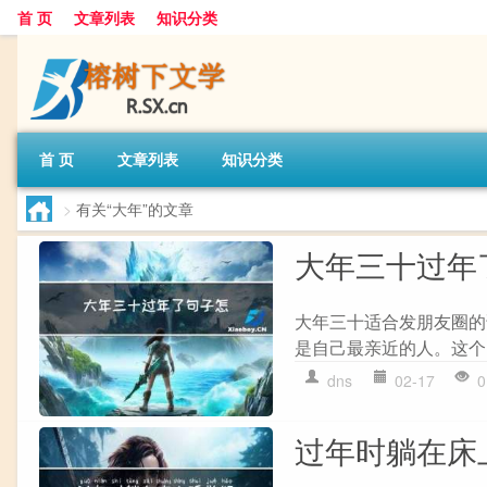
首 页
文章列表
知识分类
首 页
文章列表
知识分类
>
有关“大年”的文章
大年三十过年
大年三十适合发朋友圈的
是自己最亲近的人。这个
dns
02-17
0
过年时躺在床