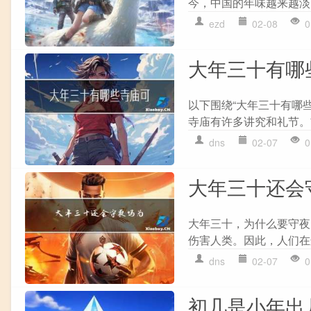
今，中国的年味越来越淡
ezd
02-08
0
大年三十有哪
以下围绕“大年三十有哪
寺庙有许多讲究和礼节。
dns
02-07
0
大年三十还会
大年三十，为什么要守夜
伤害人类。因此，人们在这
dns
02-07
0
初几是小年出