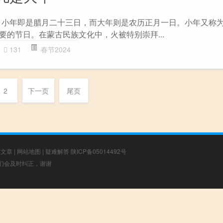
 小年即是腊月二十三日，而大年则是农历正月一日。小年又称为
重要的节日。在蒙古民族文化中，火被特别崇拜...
131
春节2024
2
下一页
尾页
荐文章
|
网站地图
|
疑难解答
陕ICP备05014492号
，我们会及时纠正，谢谢