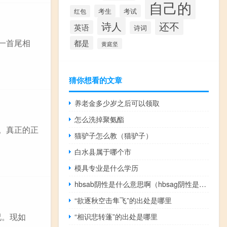
自己的
考生
考试
红包
诗人
还不
英语
诗词
一首尾相
都是
黄庭坚
猜你想看的文章
养老金多少岁之后可以领取
怎么洗掉聚氨酯
。真正的正
猫驴子怎么教（猫驴子）
白水县属于哪个市
模具专业是什么学历
hbsab阴性是什么意思啊（hbsag阴性是什么意思）
“欲逐秋空击隼飞”的出处是哪里
况。现如
“相识悲转蓬”的出处是哪里