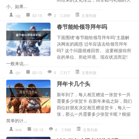
小。如果...
cjg
02-15
0
209
文章列表
春节能给领导拜年吗
下面围绕“春节能给领导拜年吗”主题解
决网友的困惑 过年应该去给领导拜年
吗? 这个问题很难回答。 这要根据你所
在的单位、所处环境、现在状况而定!
一般来说,...
cjn
02-13
0
317
文章列表
拜年卡几个头
新年到了，每人相互赠送一张贺卡一共
需要多少张贺卡 在新年来临之际，我们
四位好朋友决定相互赠送贺卡，每人一
张，那么一共需要多少张贺卡呢？根据
简单的计...
bnk
02-13
0
598
文章列表