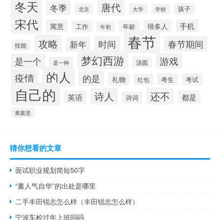
冬天
唐代
冬季
孩子
北京
大学
学校
宋代
手机
寓意
很多人
工作
年龄
年初
春节
攻略
时间
春节期间
新年
技能
梦幻西游
游戏
是一个
汤圆
是一种
的人
疫情
的是
礼物
考生
考试
红包
自己的
诗人
还不
英语
都是
诗词
黄庭坚
猜你想看的文章
面试职业规划简短50字
“薰人气自华”的出处是哪里
二手丰田锐志怎么样（丰田锐志怎么样）
宁波车检过年上班吗吗