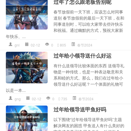
过年了怎么跟老板告别呢
春节放假前一天下班，应该怎么对同事
道别 春节放假前的最后一天下班，在和
同事道别时，可以给大家带去些许快乐
和祝福。通过幽默的方式，预祝大家新
年快乐、...
gnl
02-12
0
805
春节2024
过年给小领导送什么好运
有什么送领导比较体面的东西 送领导礼
物是一种传统，也是一种表达敬意和关
系和睦的方式。那么，我们在过年给小
领导送什么好运呢？一个体面的礼物可
以是一本...
gng
02-12
0
735
春节2024
过年给领导送甲鱼好吗
以下围绕“过年给领导送甲鱼好吗”主题
解决网友的困惑 甲鱼送人有什么美好的