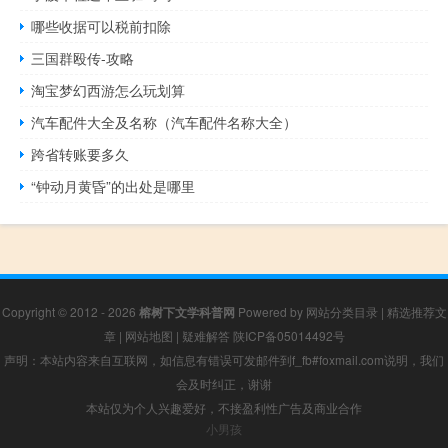
哪些收据可以税前扣除
三国群殴传-攻略
淘宝梦幻西游怎么玩划算
汽车配件大全及名称（汽车配件名称大全）
跨省转账要多久
“钟动月黄昏”的出处是哪里
Copyright © 2012 - 2026
榕树下文学科普网
Powered by
网站分类目录
|
精选推荐文
章
|
网站地图
|
疑难解答
陕ICP备05014492号
声明：本站内容来自互联网，如信息有错误可发邮件到f_fb#foxmail.com说明，我们
会及时纠正，谢谢
本站仅为个人兴趣爱好，不接盈利性广告及商业合作
小男孩