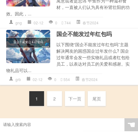
寓意或者是忌讳 甲鱼作为一种滋补食
材，一直被人们认为具有补肾壮阳的功
效。因此，...
gng
02-12
0
744
春节2024
国企不能发过年红包吗
以下围绕“国企不能发过年红包吗”主题
解决网友的困惑国企过年发什么? 国企
过年通常会发一些实物礼品或者红包给
员工，以表达对员工的关爱和感谢。实
物礼品可以...
grb
02-12
0
554
春节2024
1
2
下一页
尾页
☚