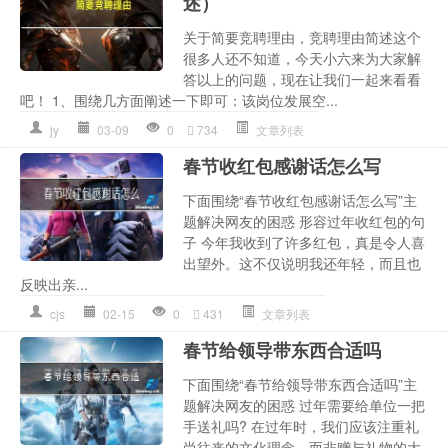
述）
关于简要竞聘理由，竞聘理由简述这个
很多人还不知道，今天小六来为大家解
答以上的问题，现在让我们一起来看看
吧！ 1、围绕几方面阐述一下即可：该岗位发展空...
jy
03-09
0
734
文章列表
春节收红包感谢话怎么写
下面围绕“春节收红包感谢话怎么写”主
题解决网友的困惑 形容过年收红包的句
子 今年我收到了许多红包，真是令人喜
出望外。这不仅说明我还年轻，而且也
反映出亲...
cjs
02-15
0
431
文章列表
春节给领导带东西合适吗
下面围绕“春节给领导带东西合适吗”主
题解决网友的困惑 过年需要给单位一把
手送礼吗? 在过年时，我们应该注重礼
尚往来的文化理念，而非赠与礼物的大