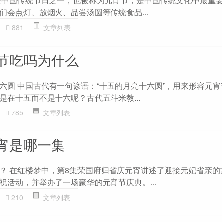
是中国传统节日之一，也被称为元宵节，是中国传统文化中最重
们会点灯、放烟火、品尝汤圆等传统食品...
881
文章列表
节吃吗为什么
六圆 中国古代有一句谚语：“十五的月亮十六圆”，用来形容元
是在十五而不是十六呢？古代五斗米教...
785
文章列表
宵是哪一集
？ 在红楼梦中，第8集荣国府归省庆元宵讲述了迎接元妃省亲的
祝活动，并举办了一场豪华的元宵节庆典。...
210
文章列表