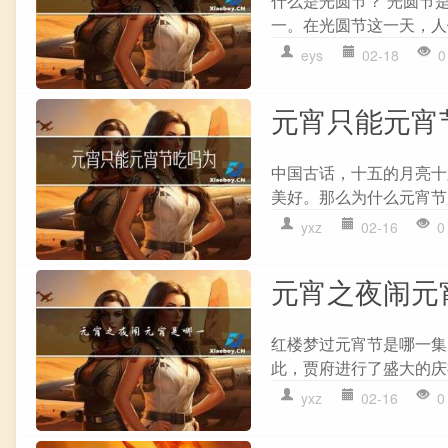
什么是光圆节？ 光圆节
一。在光圆节这一天，人
eys
02-18
0
元宵只能元宵
中国古话，十五的月亮十
美好。那么为什么元宵节
yxz
02-16
0
元宵之夜闹元
红楼梦过元宵节是哪一集
此，贾府进行了盛大的庆
yxz
02-16
0