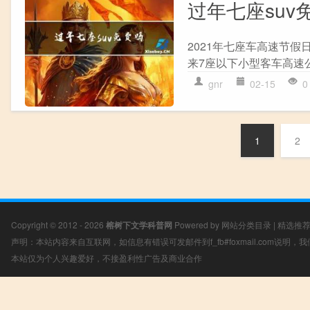
过年七座suv
2021年七座车高速节
来7座以下小型客车高速公
gnr
02-15
0
1
2
Copyright © 2012 - 2026
榕树下文学科普网
Powered by
网站分类目录
|
精选推
声明：本站内容来自互联网，如信息有错误可发邮件到f_fb#foxmail.com说明
本站仅为个人兴趣爱好，不接盈利性广告及商业合作