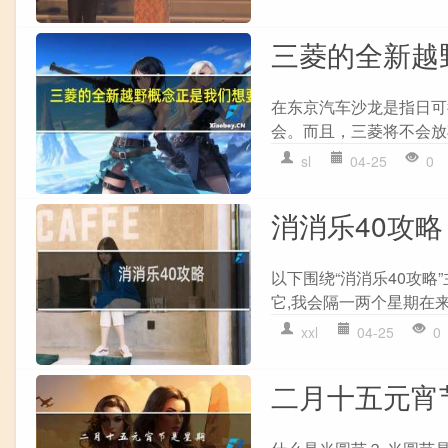
三菱的全新越
在东京汽车沙龙是指日可
会。而且，三菱将不会放弃
sl
04-25
0
消消乐40攻略
以下围绕“消消乐40攻略
它,我会隔一两个星期在来玩
xxl
04-25
0
二月十五元宵