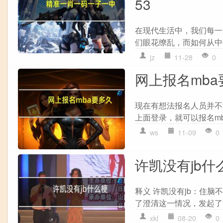
53
在现代生活中，我们每一
们眼花缭乱，而如何从中
jz
11-28
0
网上报名mba
现在有想法报名人员并不
上面登录，就可以报名mb
ws
11-09
0
许凯没有jb什
释义 许凯没有jb：住
了澄清这一情况，发起了“许
xkl
08-20
0