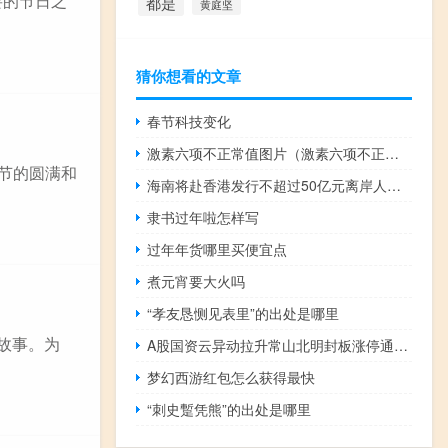
要的节日之
都是
黄庭坚
猜你想看的文章
春节科技变化
激素六项不正常值图片（激素六项不正常的症状）
宵节的圆满和
海南将赴香港发行不超过50亿元离岸人民币地方政府债券
隶书过年啦怎样写
过年年货哪里买便宜点
煮元宵要大火吗
“孝友恳恻见表里”的出处是哪里
故事。为
A股国资云异动拉升常山北明封板涨停通行宝、电科数字、美利云、紫光股份等跟涨
梦幻西游红包怎么获得最快
“刺史蹔凭熊”的出处是哪里