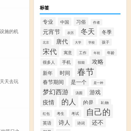
标签
专业
习俗
中国
作者
冬天
元宵节
设施的机
冬季
农历
唐代
孩子
北京
大学
学校
宋代
寓意
工作
年龄
年初
攻略
手机
很多人
技能
春节
时间
新年
春节期间
会天天去玩
是一个
是一种
梦幻西游
游戏
汤圆
的人
疫情
的是
礼物
自己的
考生
考试
红包
诗人
还不
英语
诗词