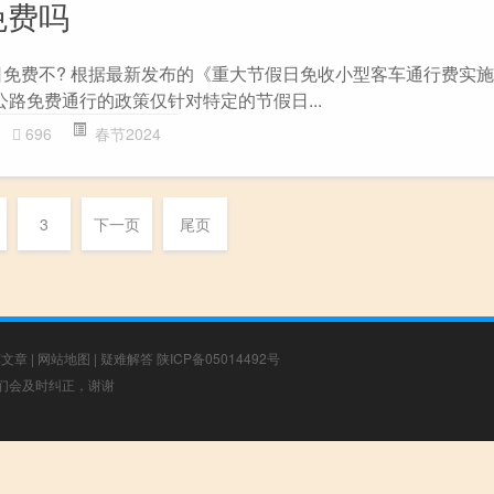
免费吗
假日免费不? 根据最新发布的《重大节假日免收小型客车通行费实
路免费通行的政策仅针对特定的节假日...
696
春节2024
3
下一页
尾页
荐文章
|
网站地图
|
疑难解答
陕ICP备05014492号
，我们会及时纠正，谢谢