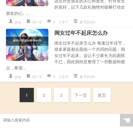
达出对女朋友的关心和爱意。针对女生
的喜好，以下几款礼物绝对能够打动女
朋友的心。...
gng
02-12
0
817
春节2024
闺女过年不起床怎么办
闺女过年不起床怎么办 每逢过年佳节，
很多家庭都会面临一个共同的问题：闺
女过年不起床。这让不少家长为此困扰
不已，因此我特意整理了一些数据和观
点，希望...
gng
02-12
0
816
春节2024
1
2
3
下一页
尾页
☚