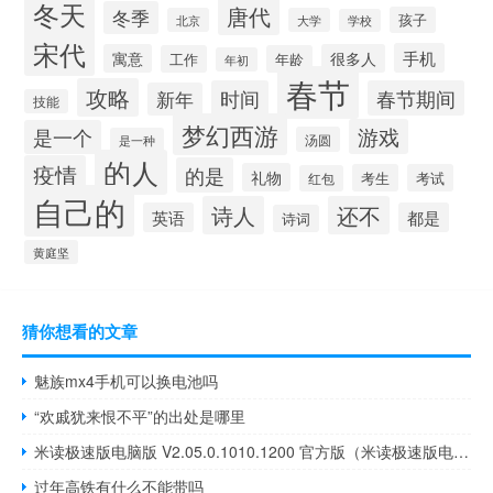
冬天
唐代
冬季
孩子
北京
大学
学校
宋代
手机
寓意
很多人
工作
年龄
年初
春节
攻略
时间
春节期间
新年
技能
梦幻西游
游戏
是一个
汤圆
是一种
的人
疫情
的是
礼物
考生
考试
红包
自己的
诗人
还不
英语
都是
诗词
黄庭坚
猜你想看的文章
魅族mx4手机可以换电池吗
“欢戚犹来恨不平”的出处是哪里
米读极速版电脑版 V2.05.0.1010.1200 官方版（米读极速版电脑版 V2.05.0.1010.1200 官方版功能简介）
过年高铁有什么不能带吗