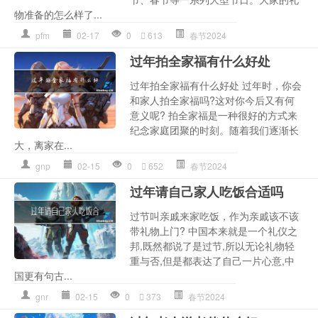
物准备的怎么样了...
pfm
02-17
0
613
春节2024
过年拍全家福有什么好处
过年拍全家福有什么好处 过年时，你会
和家人拍全家福吗?这对你今后又有何
意义呢? 拍全家福是一种很好的方式来
纪念家庭团聚的时刻。随着我们逐渐长
大，离家在...
gnp
02-15
0
652
春节2024
过年请自己家人吃饭合适吗
过节叫亲戚来家吃饭，作为亲戚该不该
带礼物上门? 中国本来就是一个礼仪之
邦,既然都说了是过节,所以无论礼物轻
重与否,但是都表达了自己一片心意,中
国更有句古...
gnr
02-15
0
373
春节2024