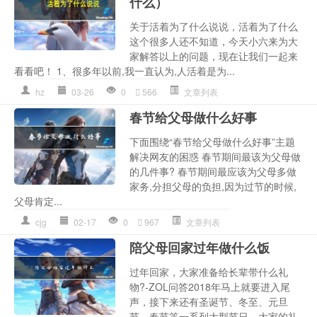
什么）
关于活着为了什么说说，活着为了什么
这个很多人还不知道，今天小六来为大
家解答以上的问题，现在让我们一起来
看看吧！ 1、很多年以前,我一直认为,人活着是为...
hz
03-26
0
566
文章列表
春节给父母做什么好事
下面围绕“春节给父母做什么好事”主题
解决网友的困惑 春节期间最该为父母做
的几件事? 春节期间最应该为父母多做
家务,分担父母的负担,因为过节的时候,
父母肯定...
cjg
02-17
0
967
文章列表
陪父母回家过年做什么饭
过年回家，大家准备给长辈带什么礼
物?-ZOL问答2018年马上就要进入尾
声，接下来还有圣诞节、冬至、元旦
节、春节等一系列大型节日。大家的礼