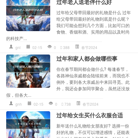
过年老人送老伴什么好
过年给父母带回最好的礼物是什么 过年
给父母带回最好的礼物到底是什么呢？
我们可能会想到几个方面，比如可口的
食物、香烟和酒、实用的用品以及时尚
的科技产...
gnl
02-15
0
388
春节2024
过年和家人都会做哪些事
你在春节期间都会做什么? 每逢春节，
各路神仙亲戚都会陆续前来，而我也不
例外，要到各大亲戚丛中来回寻觅。此
外，我还会参加同学聚会，虽然还没放
假，但各大...
gnh
02-15
0
738
春节2024
过年给女生买什么衣服合适
新年送什么礼物给女朋友好? 选择一份
好的礼物，不仅可以增进感情，还能表