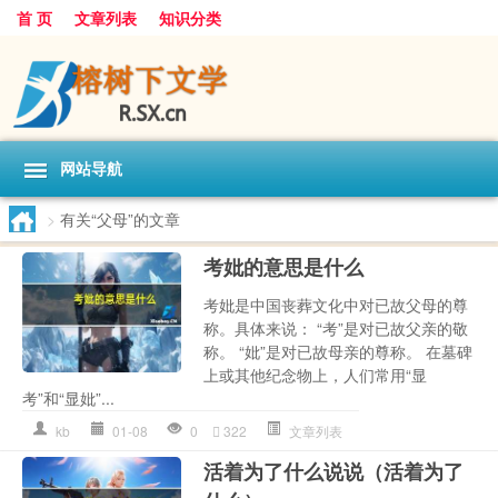
首 页
文章列表
知识分类
网站导航
>
有关“父母”的文章
考妣的意思是什么
考妣是中国丧葬文化中对已故父母的尊
称。具体来说： “考”是对已故父亲的敬
称。 “妣”是对已故母亲的尊称。 在墓碑
上或其他纪念物上，人们常用“显
考”和“显妣”...
kb
01-08
0
322
文章列表
活着为了什么说说（活着为了