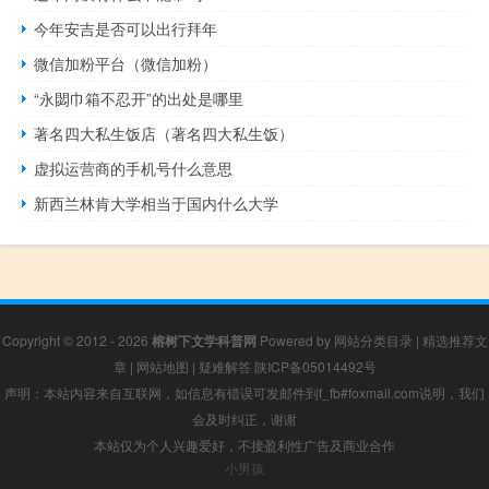
今年安吉是否可以出行拜年
微信加粉平台（微信加粉）
“永閟巾箱不忍开”的出处是哪里
著名四大私生饭店（著名四大私生饭）
虚拟运营商的手机号什么意思
新西兰林肯大学相当于国内什么大学
Copyright © 2012 - 2026
榕树下文学科普网
Powered by
网站分类目录
|
精选推荐文
章
|
网站地图
|
疑难解答
陕ICP备05014492号
声明：本站内容来自互联网，如信息有错误可发邮件到f_fb#foxmail.com说明，我们
会及时纠正，谢谢
本站仅为个人兴趣爱好，不接盈利性广告及商业合作
小男孩